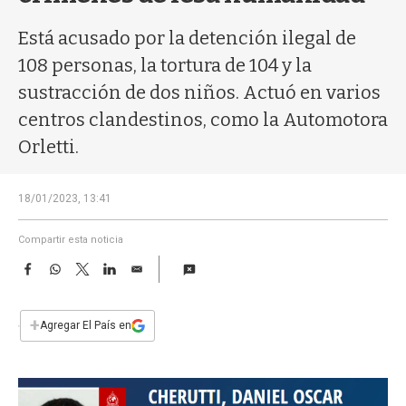
a
Está acusado por la detención ilegal de
108 personas, la tortura de 104 y la
sustracción de dos niños. Actuó en varios
centros clandestinos, como la Automotora
Orletti.
18/01/2023, 13:41
Compartir esta noticia
F
W
T
L
E
a
h
w
i
m
c
a
i
n
a
e
t
t
k
i
+
Agregar El País en
b
s
t
e
l
o
A
e
d
o
p
r
I
k
p
n