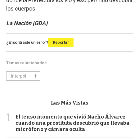
donde la Prefectura los vio y eso permitió descubrir
los cuerpos.
La Nación (GDA)
¿Encontraste un error?
Reportar
Temas relacionados
Interpol
Las Más Vistas
1
El tenso momento que vivió Nacho Álvarez
cuando una prostituta descubrió que llevaba
micrófono y cámara oculta