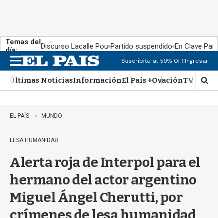
Temas del
Discurso Lacalle Pou
Partido suspendido
En Clave País
día:
Suscribite al 50% OFF
Ingresar
M
e
Últimas Noticias
Información
El País +
Ovación
TV Show
n
M
u
o
s
t
EL PAÍS
MUNDO
r
a
LESA HUMANIDAD
r
b
Alerta roja de Interpol para el
�
s
hermano del actor argentino
q
u
Miguel Ángel Cherutti, por
e
d
crímenes de lesa humanidad