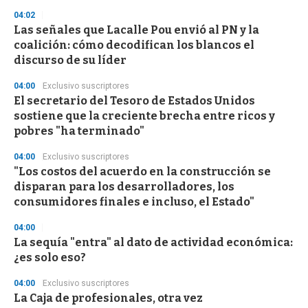
3
s
04:02
e
Las señales que Lacalle Pou envió al PN y la
c
coalición: cómo decodifican los blancos el
o
n
discurso de su líder
d
s
04:00
Exclusivo suscriptores
El secretario del Tesoro de Estados Unidos
sostiene que la creciente brecha entre ricos y
pobres "ha terminado"
04:00
Exclusivo suscriptores
"Los costos del acuerdo en la construcción se
disparan para los desarrolladores, los
consumidores finales e incluso, el Estado"
04:00
La sequía "entra" al dato de actividad económica:
¿es solo eso?
04:00
Exclusivo suscriptores
La Caja de profesionales, otra vez