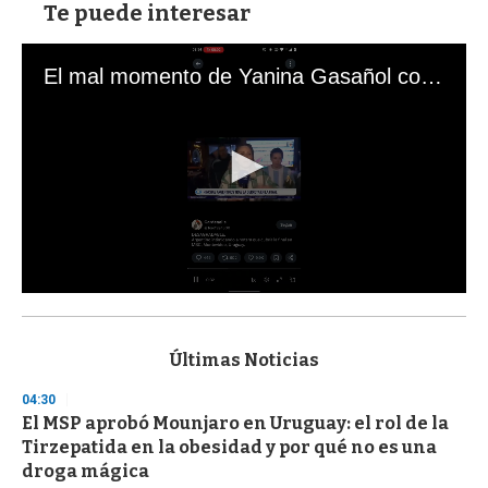
Te puede interesar
El mal momento de Yanina Gasañol con un hincha argentino en "Subrayado"
0
s
e
c
Últimas Noticias
o
n
04:30
d
El MSP aprobó Mounjaro en Uruguay: el rol de la
s
o
Tirzepatida en la obesidad y por qué no es una
f
droga mágica
3