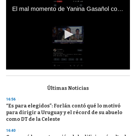
El mal momento de Yanina Gasañol con un hincha argentino en "Subrayado"
0
s
e
c
Últimas Noticias
o
n
16:56
d
“Es para elegidos”: Forlán contó qué lo motivó
s
o
para dirigir a Uruguay y el récord de su abuelo
f
como DT de la Celeste
3
3
s
16:40
e