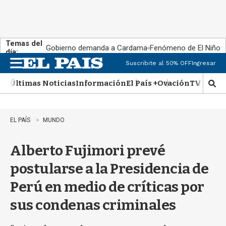
Temas del
Gobierno demanda a Cardama
Fenómeno de El Niño
día:
Suscribite al 50% OFF
Ingresar
M
e
Últimas Noticias
Información
El País +
Ovación
TV Show
n
M
u
o
s
t
EL PAÍS
MUNDO
r
a
Alberto Fujimori prevé
r
b
postularse a la Presidencia de
�
s
Perú en medio de críticas por
q
u
sus condenas criminales
e
d