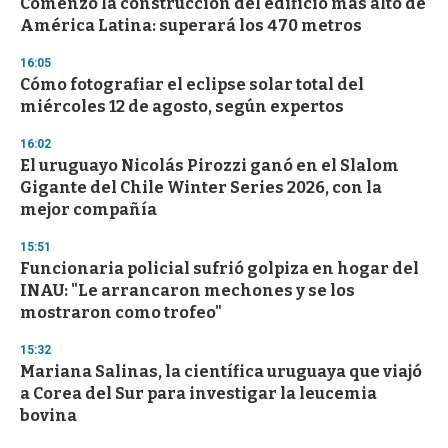
Comenzó la construcción del edificio más alto de
c
América Latina: superará los 470 metros
o
n
d
16:05
s
Cómo fotografiar el eclipse solar total del
miércoles 12 de agosto, según expertos
16:02
El uruguayo Nicolás Pirozzi ganó en el Slalom
Gigante del Chile Winter Series 2026, con la
mejor compañía
15:51
Funcionaria policial sufrió golpiza en hogar del
INAU: "Le arrancaron mechones y se los
mostraron como trofeo"
15:32
Mariana Salinas, la científica uruguaya que viajó
a Corea del Sur para investigar la leucemia
bovina