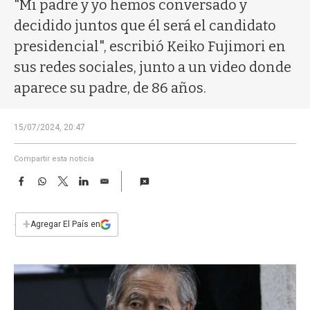
a
"Mi padre y yo hemos conversado y
decidido juntos que él será el candidato
presidencial", escribió Keiko Fujimori en
sus redes sociales, junto a un video donde
aparece su padre, de 86 años.
15/07/2024, 20:47
Compartir esta noticia
F
W
T
L
E
a
h
w
i
m
c
a
i
n
a
e
t
t
k
i
+
Agregar El País en
b
s
t
e
l
o
A
e
d
o
p
r
I
k
p
n