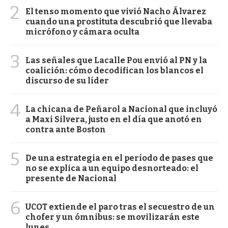
2
El tenso momento que vivió Nacho Álvarez
cuando una prostituta descubrió que llevaba
micrófono y cámara oculta
3
Las señales que Lacalle Pou envió al PN y la
coalición: cómo decodifican los blancos el
discurso de su líder
4
La chicana de Peñarol a Nacional que incluyó
a Maxi Silvera, justo en el día que anotó en
contra ante Boston
5
De una estrategia en el período de pases que
no se explica a un equipo desnorteado: el
presente de Nacional
6
UCOT extiende el paro tras el secuestro de un
chofer y un ómnibus: se movilizarán este
lunes