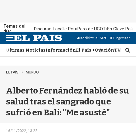
Temas del
Discurso Lacalle Pou
Paro de UCOT
En Clave País
día:
Suscribite al 50% OFF
Ingresar
M
e
Últimas Noticias
Información
El País +
Ovación
TV Show
n
M
u
o
s
t
EL PAÍS
MUNDO
r
a
Alberto Fernández habló de su
r
b
salud tras el sangrado que
�
s
sufrió en Bali: "Me asusté"
q
u
e
d
16/11/2022, 13:22