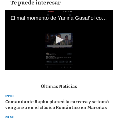
Te puede interesar
El mal momento de Yanina Gasañol con un hincha argentino en "Subrayado"
0
s
e
c
Últimas Noticias
o
n
09:08
d
Comandante Rapha planeó la carrera y se tomó
s
o
venganza en el clásico Romántico en Maroñas
f
3
09:08