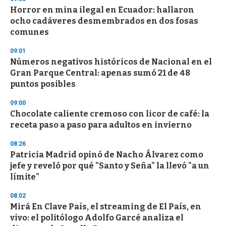
3
s
Horror en mina ilegal en Ecuador: hallaron
e
ocho cadáveres desmembrados en dos fosas
c
comunes
o
n
d
09:01
s
Números negativos históricos de Nacional en el
Gran Parque Central: apenas sumó 21 de 48
puntos posibles
09:00
Chocolate caliente cremoso con licor de café: la
receta paso a paso para adultos en invierno
08:26
Patricia Madrid opinó de Nacho Álvarez como
jefe y reveló por qué "Santo y Seña" la llevó "a un
límite"
08:02
Mirá En Clave País, el streaming de El País, en
vivo: el politólogo Adolfo Garcé analiza el