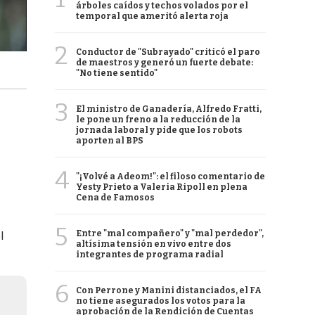
árboles caídos y techos volados por el
temporal que ameritó alerta roja
2
Conductor de "Subrayado" criticó el paro
de maestros y generó un fuerte debate:
"No tiene sentido"
3
El ministro de Ganadería, Alfredo Fratti,
le pone un freno a la reducción de la
jornada laboral y pide que los robots
aporten al BPS
4
"¡Volvé a Adeom!": el filoso comentario de
Yesty Prieto a Valeria Ripoll en plena
Cena de Famosos
5
Entre "mal compañero" y "mal perdedor",
l
altísima tensión en vivo entre dos
integrantes de programa radial
6
Con Perrone y Manini distanciados, el FA
no tiene asegurados los votos para la
aprobación de la Rendición de Cuentas