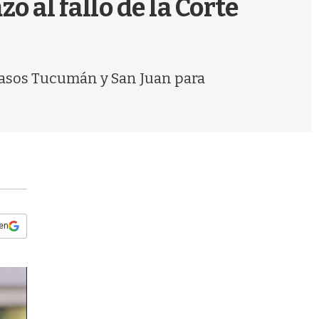
 al fallo de la Corte
s
q
u
e
d
casos Tucumán y San Juan para
a
 en