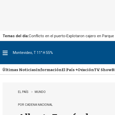
Temas del día:
Conflicto en el puerto
Explotaron cajero en Parque
Montevideo, T 11° H 55%
M
e
n
u
Últimas Noticias
Información
El País +
Ovación
TV Show
B
EL PAÍS
MUNDO
POR CADENA NACIONAL