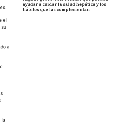
ayudar a cuidar la salud hepática y los
les.
hábitos que las complementan
e el
e su
ndo a
yo
os
s
 la