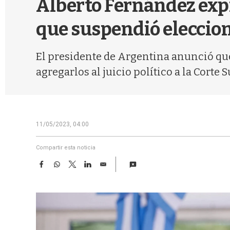
Alberto Fernández expr
que suspendió eleccion
El presidente de Argentina anunció que
agregarlos al juicio político a la Corte
11/05/2023, 04:00
Compartir esta noticia
F
W
T
L
E
a
h
w
i
m
c
a
i
n
a
e
t
t
k
i
b
s
t
e
l
o
A
e
d
o
p
r
I