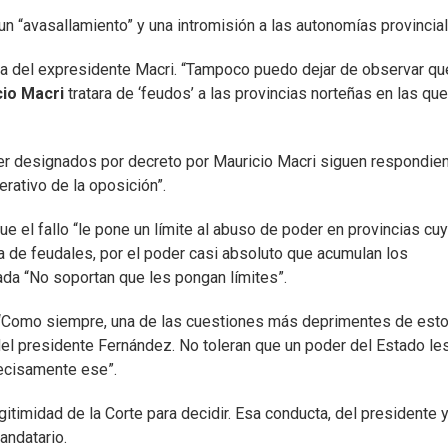
 un “avasallamiento” y una intromisión a las autonomías provincia
via del expresidente Macri. “Tampoco puedo dejar de observar qu
io Macri
tratara de ‘feudos’ a las provincias norteñas en las qu
ser designados por decreto por Mauricio Macri siguen respondie
rativo de la oposición”.
e el fallo “le pone un límite al abuso de poder en provincias cu
a de feudales, por el poder casi absoluto que acumulan los
lada “No soportan que les pongan límites”.
ó: “Como siempre, una de las cuestiones más deprimentes de est
 del presidente Fernández. No toleran que un poder del Estado le
recisamente ese”.
legitimidad de la Corte para decidir. Esa conducta, del presidente y
andatario.