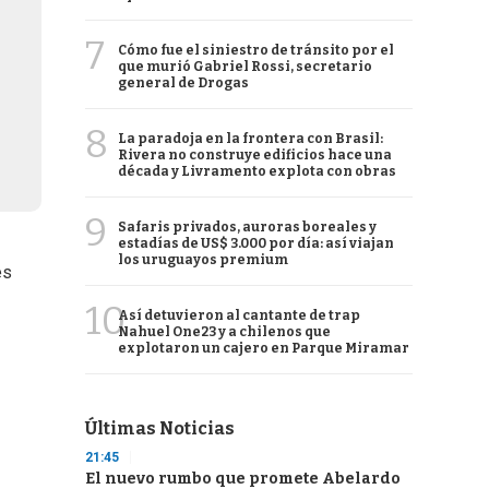
7
Cómo fue el siniestro de tránsito por el
que murió Gabriel Rossi, secretario
general de Drogas
8
La paradoja en la frontera con Brasil:
Rivera no construye edificios hace una
década y Livramento explota con obras
9
Safaris privados, auroras boreales y
estadías de US$ 3.000 por día: así viajan
los uruguayos premium
es
10
Así detuvieron al cantante de trap
Nahuel One23 y a chilenos que
explotaron un cajero en Parque Miramar
Últimas Noticias
21:45
El nuevo rumbo que promete Abelardo