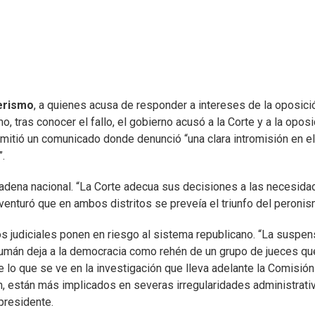
erismo
, a quienes acusa de responder a intereses de la oposici
o, tras conocer el fallo, el gobierno acusó a la Corte y a la opos
emitió un comunicado donde denunció “una clara intromisión en el
.
 cadena nacional. “La Corte adecua sus decisiones a las necesid
 aventuró que en ambos distritos se preveía el triunfo del peronis
los judiciales ponen en riesgo al sistema republicano. “La suspen
cumán deja a la democracia como rehén de un grupo de jueces qu
 de lo que se ve en la investigación que lleva adelante la Comisió
n, están más implicados en severas irregularidades administrati
 presidente.