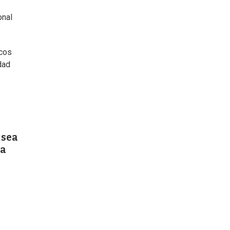
onal
icos
dad
 sea
ra