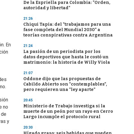
De la Espriella para Colombia: "Orden,
autoridad y libertad"
21:26
Chiqui Tapia: del "trabajamos para una
fase completa del Mundial 2030" a
teorías conspirativas contra Argentina
ón. En
21:24
La pasión de un periodista por los
ición
datos deportivos que hasta le costó un
matrimonio: la historia de Willy Viola
21:07
Oddone dijo que las propuestas de
ades
Cabildo Abierto son "contemplables",
mo.
pero requieren una "ley aparte"
sión
20:45
Ministerio de Trabajo investiga si la
e no
muerte de un peón por un rayo en Cerro
n de
Largo incumple el protocolo rural
vas y
20:30
Hígado graso: seis bebidas que pueden