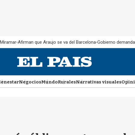
 Miramar
Afirman que Araujo se va del Barcelona
Gobierno demanda
ienestar
Negocios
Mundo
Rurales
Narrativas visuales
Opin