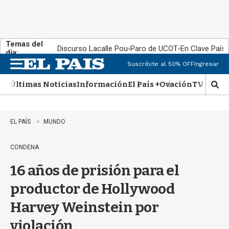
Temas del
Discurso Lacalle Pou
Paro de UCOT
En Clave País
día:
Suscribite al 50% OFF
Ingresar
M
e
Últimas Noticias
Información
El País +
Ovación
TV Show
n
M
u
o
s
t
EL PAÍS
MUNDO
r
a
CONDENA
r
b
16 años de prisión para el
�
s
productor de Hollywood
q
u
Harvey Weinstein por
e
d
violación