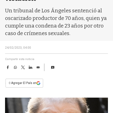
a
Un tribunal de Los Ángeles sentenció al
oscarizado productor de 70 años, quien ya
cumple una condena de 23 años por otro
caso de crímenes sexuales.
24/02/2023, 04:00
Compartir esta noticia
F
W
T
L
E
a
h
w
i
m
c
a
i
n
a
e
t
t
k
i
+
Agregar El País en
b
s
t
e
l
o
A
e
d
o
p
r
I
k
p
n