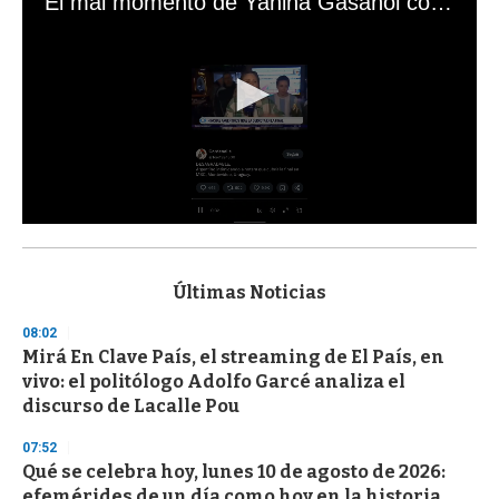
El mal momento de Yanina Gasañol con un hincha argentino en "Subrayado"
0
s
e
c
Últimas Noticias
o
n
08:02
d
Mirá En Clave País, el streaming de El País, en
s
o
vivo: el politólogo Adolfo Garcé analiza el
f
discurso de Lacalle Pou
3
3
s
07:52
e
Qué se celebra hoy, lunes 10 de agosto de 2026:
c
efemérides de un día como hoy en la historia
o