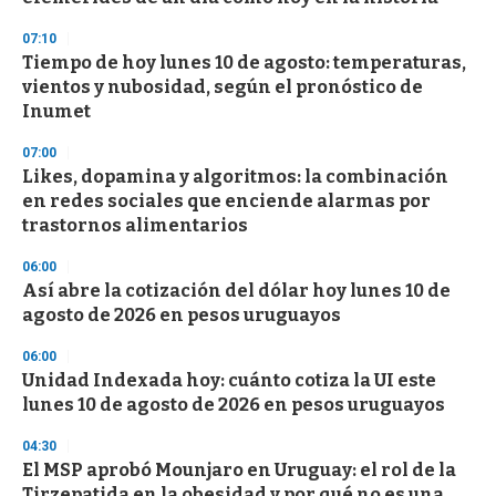
n
d
07:10
s
Tiempo de hoy lunes 10 de agosto: temperaturas,
vientos y nubosidad, según el pronóstico de
Inumet
07:00
Likes, dopamina y algoritmos: la combinación
en redes sociales que enciende alarmas por
trastornos alimentarios
06:00
Así abre la cotización del dólar hoy lunes 10 de
agosto de 2026 en pesos uruguayos
06:00
Unidad Indexada hoy: cuánto cotiza la UI este
lunes 10 de agosto de 2026 en pesos uruguayos
04:30
El MSP aprobó Mounjaro en Uruguay: el rol de la
Tirzepatida en la obesidad y por qué no es una