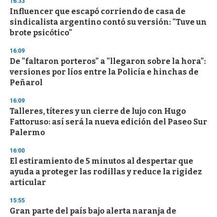
16:33
e
Influencer que escapó corriendo de casa de
c
sindicalista argentino contó su versión: "Tuve un
o
n
brote psicótico"
d
s
16:09
De "faltaron porteros" a "llegaron sobre la hora":
versiones por líos entre la Policía e hinchas de
Peñarol
16:09
Talleres, títeres y un cierre de lujo con Hugo
Fattoruso: así será la nueva edición del Paseo Sur
Palermo
16:00
El estiramiento de 5 minutos al despertar que
ayuda a proteger las rodillas y reduce la rigidez
articular
15:55
Gran parte del país bajo alerta naranja de