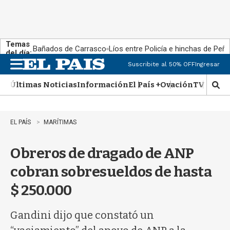
Temas
Bañados de Carrasco
Líos entre Policía e hinchas de Peña
del día:
Suscribite al 50% OFF
Ingresar
M
e
Últimas Noticias
Información
El País +
Ovación
TV Show
n
M
u
o
s
t
EL PAÍS
MARÍTIMAS
r
a
Obreros de dragado de ANP
r
b
cobran sobresueldos de hasta
�
s
$ 250.000
q
u
e
Gandini dijo que constató un
d