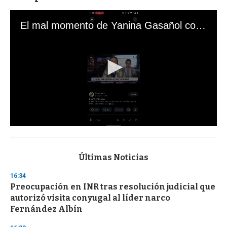
El mal momento de Yanina Gasañol con un hincha argentino en "Subrayado"
0
s
e
c
Últimas Noticias
o
n
16:34
d
Preocupación en INR tras resolución judicial que
s
o
autorizó visita conyugal al líder narco
f
Fernández Albín
3
3
s