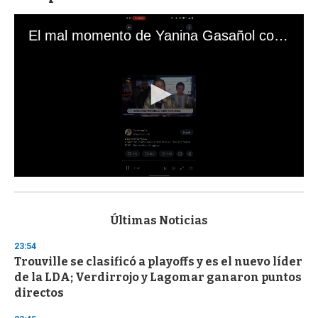
El mal momento de Yanina Gasañol con un hincha argentino en "Subrayado"
0
s
e
c
Últimas Noticias
o
n
23:54
d
Trouville se clasificó a playoffs y es el nuevo líder
s
o
de la LDA; Verdirrojo y Lagomar ganaron puntos
f
directos
3
3
s