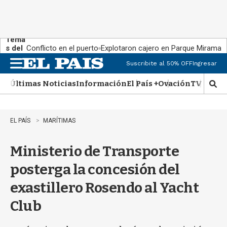
Tema
s del
Conflicto en el puerto
Explotaron cajero en Parque Miramar
día:
Suscribite al 50% OFF
Ingresar
M
e
Últimas Noticias
Información
El País +
Ovación
TV Show
n
M
u
o
s
t
EL PAÍS
MARÍTIMAS
r
a
Ministerio de Transporte
r
b
posterga la concesión del
�
s
exastillero Rosendo al Yacht
q
u
Club
e
d