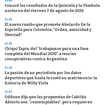
23:45
e
Conocé los resultados de la Quiniela y la Tómbola
c
nocturna del viernes 7 de agosto de 2026
o
n
d
21:45
s
El nuevo rumbo que promete Abelardo De la
Espriella para Colombia: "Orden, autoridad y
libertad"
21:26
Chiqui Tapia: del "trabajamos para una fase
completa del Mundial 2030" a teorías
conspirativas contra Argentina
21:24
La pasión de un periodista por los datos
deportivos que hasta le costó un matrimonio: la
historia de Willy Viola
21:07
Oddone dijo que las propuestas de Cabildo
Abierto son "contemplables", pero requieren