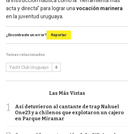
la instrucción náutica como la “herramienta más
acta y directa” para lograr una
vocación marinera
en la juventud uruguaya.
¿Encontraste un error?
Reportar
Temas relacionados
Yacht Club Uruguayo
Las Más Vistas
1
Así detuvieron al cantante de trap Nahuel
One23 y a chilenos que explotaron un cajero
en Parque Miramar