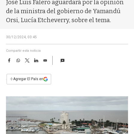
a
José Luis Falero aguardará por la opinión
de la ministra del gobierno de Yamandú
Orsi, Lucía Etcheverry, sobre el tema.
30/12/2024, 03:45
Compartir esta noticia
F
W
T
L
E
a
h
w
i
m
c
a
i
n
a
e
t
t
k
i
+
Agregar El País en
b
s
t
e
l
o
A
e
d
o
p
r
I
k
p
n