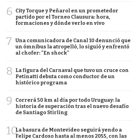
6
City Torque y Peñarol en un prometedor
partido por el Torneo Clausura: hora,
formaciones y dónde verlo en vivo
7
Una comunicadora de Canal 10 denunció que
un ómnibus la atropelló, lo siguió y enfrentó
al chofer: "En shock"
8
La figura del Carnaval que tuvo un cruce con
Petinatti debuta como conductor de un
histórico programa
9
Correrá 50 km al día por todo Uruguay: la
historia de superación tras el nuevo desafío
de Santiago Stirling
10
La basura de Montevideo seguirá yendo a
Felipe Cardoso hasta al menos 2055, con las