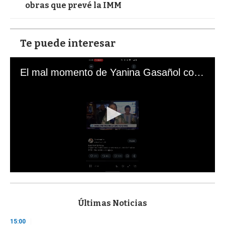
obras que prevé la IMM
Te puede interesar
El mal momento de Yanina Gasañol con un hincha argentino en "Subrayado"
0
s
e
c
Últimas Noticias
o
n
15:00
d