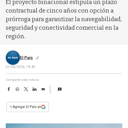
a
El proyecto binacional estipula un plazo
contractual de cinco años con opción a
prórroga para garantizar la navegabilidad,
seguridad y conectividad comercial en la
región.
El País
01/06/2026, 18:40
Compartir esta noticia
F
W
T
L
E
a
h
w
i
m
c
a
i
n
a
e
t
t
k
i
+
Agregar El País en
b
s
t
e
l
o
A
e
d
o
p
r
I
k
p
n