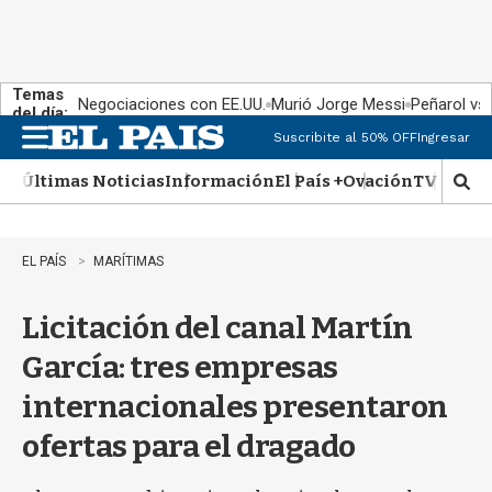
Temas
Negociaciones con EE.UU.
Murió Jorge Messi
Peñarol vs
del día:
Suscribite al 50% OFF
Ingresar
M
e
Últimas Noticias
Información
El País +
Ovación
TV Show
n
M
u
o
s
t
EL PAÍS
MARÍTIMAS
r
a
Licitación del canal Martín
r
b
García: tres empresas
�
s
internacionales presentaron
q
u
ofertas para el dragado
e
d