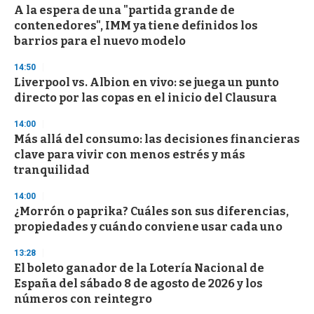
A la espera de una "partida grande de
s
o
contenedores", IMM ya tiene definidos los
f
barrios para el nuevo modelo
3
3
s
14:50
e
Liverpool vs. Albion en vivo: se juega un punto
c
directo por las copas en el inicio del Clausura
o
n
d
14:00
s
Más allá del consumo: las decisiones financieras
clave para vivir con menos estrés y más
tranquilidad
14:00
¿Morrón o paprika? Cuáles son sus diferencias,
propiedades y cuándo conviene usar cada uno
13:28
El boleto ganador de la Lotería Nacional de
España del sábado 8 de agosto de 2026 y los
números con reintegro