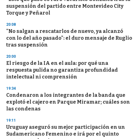
e
suspensión del partido entre Montevideo City
c
Torque y Peñarol
o
n
d
20:08
s
"No salgan a rescatarlos de nuevo, ya alcanzó
con lo del año pasado": el duro mensaje de Ruglio
tras suspensión
20:00
El riesgo de la IA en el aula: por qué una
respuesta pulida no garantiza profundidad
intelectual ni comprensión
19:34
Condenaron a los integrantes de la banda que
explotó el cajero en Parque Miramar; cuáles son
las condenas
19:11
Uruguay aseguró su mejor participación en un
Sudamericano Femenino e irá por el quinto