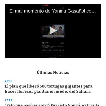
El mal momento de Yanina Gasañol con un hincha argentino en "Subrayado"
0
s
e
c
Últimas Noticias
o
n
20:36
d
El plan que liberó 500 tortugas gigantes para
s
o
hacer florecer plantas en medio del Sahara
f
3
20:18
3
s
“Esto que pasó es raro”: Evaristo González tras la