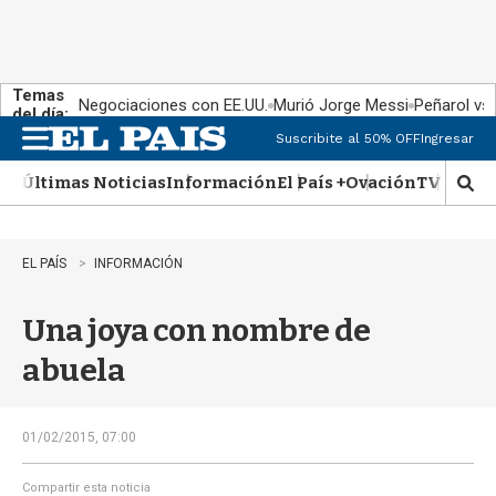
Temas
Negociaciones con EE.UU.
Murió Jorge Messi
Peñarol vs
del día:
Suscribite al 50% OFF
Ingresar
M
e
Últimas Noticias
Información
El País +
Ovación
TV Show
n
M
u
o
s
t
EL PAÍS
INFORMACIÓN
r
a
Una joya con nombre de
r
b
abuela
�
s
q
u
01/02/2015, 07:00
e
d
Compartir esta noticia