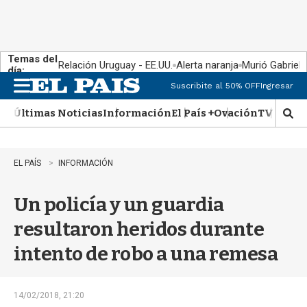
Temas del
Relación Uruguay - EE.UU.
Alerta naranja
Murió Gabriel 
día:
Suscribite al 50% OFF
Ingresar
M
e
Últimas Noticias
Información
El País +
Ovación
TV Show
n
M
u
o
s
t
EL PAÍS
INFORMACIÓN
r
a
Un policía y un guardia
r
b
resultaron heridos durante
�
s
intento de robo a una remesa
q
u
e
d
14/02/2018, 21:20