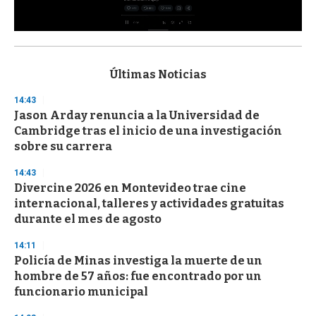
0
s
e
c
Últimas Noticias
o
n
14:43
d
Jason Arday renuncia a la Universidad de
s
o
Cambridge tras el inicio de una investigación
f
sobre su carrera
3
3
s
14:43
e
Divercine 2026 en Montevideo trae cine
c
internacional, talleres y actividades gratuitas
o
n
durante el mes de agosto
d
s
14:11
Policía de Minas investiga la muerte de un
hombre de 57 años: fue encontrado por un
funcionario municipal