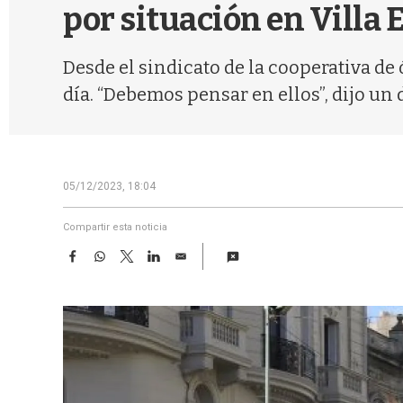
por situación en Villa
Desde el sindicato de la cooperativa d
día. “Debemos pensar en ellos”, dijo un 
05/12/2023, 18:04
Compartir esta noticia
F
W
T
L
E
a
h
w
i
m
c
a
i
n
a
e
t
t
k
i
b
s
t
e
l
o
A
e
d
o
p
r
I
k
p
n