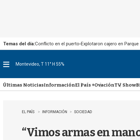
Temas del día:
Conflicto en el puerto
Explotaron cajero en Parque
Montevideo, T 11° H 55%
M
e
n
u
Últimas Noticias
Información
El País +
Ovación
TV Show
B
EL PAÍS
INFORMACIÓN
SOCIEDAD
“Vimos armas en manos 