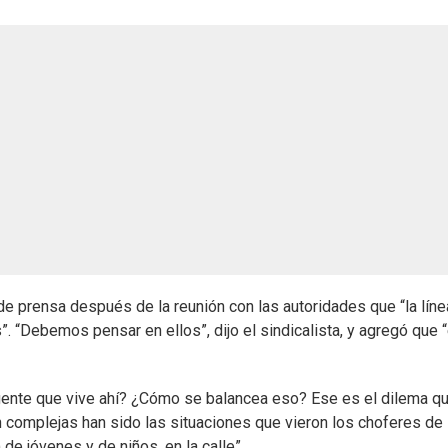
 de prensa después de la reunión con las autoridades que “la lín
. “Debemos pensar en ellos”, dijo el sindicalista, y agregó que 
 gente que vive ahí? ¿Cómo se balancea eso? Ese es el dilema q
 complejas han sido las situaciones que vieron los choferes de
de jóvenes y de niños, en la calle”.