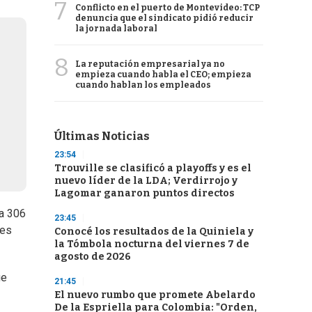
7
Conflicto en el puerto de Montevideo: TCP
denuncia que el sindicato pidió reducir
la jornada laboral
8
La reputación empresarial ya no
empieza cuando habla el CEO; empieza
cuando hablan los empleados
Últimas Noticias
23:54
Trouville se clasificó a playoffs y es el
nuevo líder de la LDA; Verdirrojo y
Lagomar ganaron puntos directos
ea 306
23:45
“es
Conocé los resultados de la Quiniela y
la Tómbola nocturna del viernes 7 de
agosto de 2026
ue
21:45
El nuevo rumbo que promete Abelardo
De la Espriella para Colombia: "Orden,