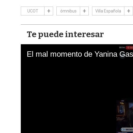
UCOT
ómnibus
Villa Española
Te puede interesar