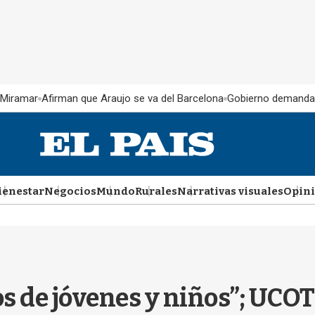
 Miramar
Afirman que Araujo se va del Barcelona
Gobierno demanda
ienestar
Negocios
Mundo
Rurales
Narrativas visuales
Opin
de jóvenes y niños”; UCOT 