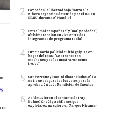
2
Conceden la libertad bajo fianza a la
niñera argentina detenida por el ICE en
EE.UU. durante el Mundial
3
Entre "mal compañero" y "mal perdedor",
altísima tensión en vivo entre dos
integrantes de programa radial
4
Funcionaria policial sufrió golpiza en
hogar del INAU: "Le arrancaron
mechones y se los mostraron como
trofeo"
5
Con Perrone y Manini distanciados, el FA
on
no tiene asegurados los votos para la
aprobación de la Rendición de Cuentas
79
6
Así detuvieron al cantante de trap
Nahuel One23 y a chilenos que
explotaron un cajero en Parque Miramar
a en