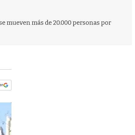
s
q
u
e
9 se mueven más de 20.000 personas por
d
a
 en