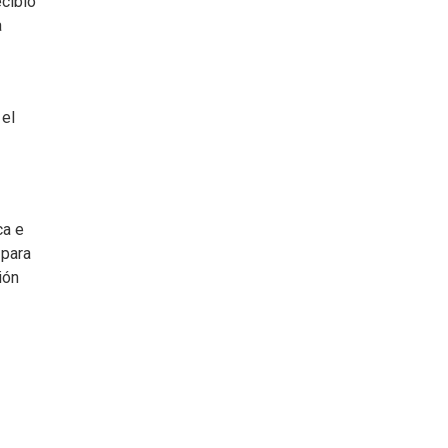
cibió
a
 el
ca e
 para
ión