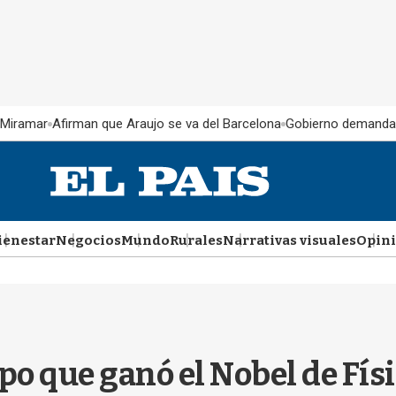
 Miramar
Afirman que Araujo se va del Barcelona
Gobierno demanda
ienestar
Negocios
Mundo
Rurales
Narrativas visuales
Opin
 que ganó el Nobel de Físic