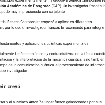
oducidos experimentalmente", la uruguaya Benech Charbonnier re
ión Académica de Posgrado
(CAP). Un investigador francés l
y quedó muy impresionado con su talento.
tría, Benech Charbonnier empezó a aplicar en diferentes
um, por lo que el investigador francés la recomendó para integrar
en fundamentos y aplicaciones cuánticas experimentales.
almente fenómenos únicos y contraintuitivos de la física cuánti
tación y la interpretación de la mecánica cuántica, sino también
campo de la comunicación cuántica, el procesamiento de informac
rupo investigador.
ein creyó
ser y al austriaco Anton Zeilinger fueron galardonados por sus