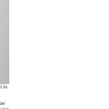
el de
del