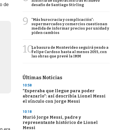
historia de superación tras el nuevo
o de
desafío de Santiago Stirling
9
"Más burocracia y complicación":
supermercados y comercios cuestionan
medida de informar precios por unidad y
piden cambios
10
La basura de Montevideo seguirá yendo a
Felipe Cardoso hasta al menos 2055, con
las obras que prevé la IMM
Últimas Noticias
10:58
"Esperaba que llegue para poder
abrazarlo": así describía Lionel Messi
el vínculo con Jorge Messi
10:18
Murió Jorge Messi, padre y
representante histórico de Lionel
Messi
en era