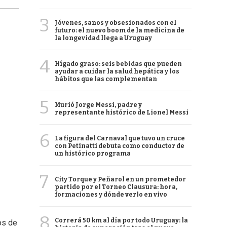
3
Jóvenes, sanos y obsesionados con el
futuro: el nuevo boom de la medicina de
la longevidad llega a Uruguay
4
Hígado graso: seis bebidas que pueden
ayudar a cuidar la salud hepática y los
hábitos que las complementan
5
Murió Jorge Messi, padre y
representante histórico de Lionel Messi
6
La figura del Carnaval que tuvo un cruce
con Petinatti debuta como conductor de
un histórico programa
7
City Torque y Peñarol en un prometedor
partido por el Torneo Clausura: hora,
formaciones y dónde verlo en vivo
8
Correrá 50 km al día por todo Uruguay: la
os de