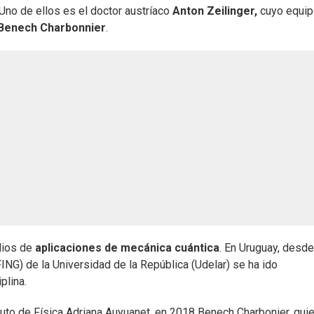
 Uno de ellos es el doctor austríaco
Anton Zeilinger,
cuyo equip
Benech Charbonnier
.
dios de
aplicaciones de mecánica cuántica
. En Uruguay, desde
ING) de la Universidad de la República (Udelar) se ha ido
plina.
ituto de Física Adriana Auyuanet, en 2018 Benech Charbonier, qui