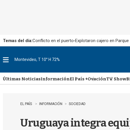
Temas del día:
Conflicto en el puerto
Explotaron cajero en Parque
Montevideo, T 10° H 72%
M
e
n
u
Últimas Noticias
Información
El País +
Ovación
TV Show
B
EL PAÍS
INFORMACIÓN
SOCIEDAD
Uruguaya integra equipo