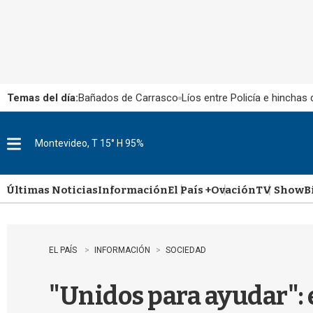
Temas del día:
Bañados de Carrasco
Líos entre Policía e hinchas
Montevideo, T 15° H 95%
M
e
n
u
Últimas Noticias
Información
El País +
Ovación
TV Show
B
EL PAÍS
INFORMACIÓN
SOCIEDAD
"Unidos para ayudar":