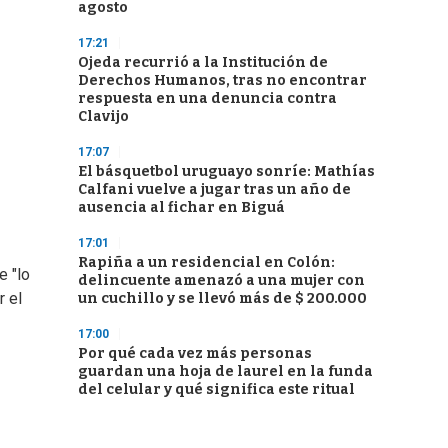
agosto
17:21
Ojeda recurrió a la Institución de
Derechos Humanos, tras no encontrar
respuesta en una denuncia contra
Clavijo
17:07
El básquetbol uruguayo sonríe: Mathías
Calfani vuelve a jugar tras un año de
ausencia al fichar en Biguá
17:01
Rapiña a un residencial en Colón:
e "lo
delincuente amenazó a una mujer con
r el
un cuchillo y se llevó más de $ 200.000
17:00
Por qué cada vez más personas
guardan una hoja de laurel en la funda
del celular y qué significa este ritual