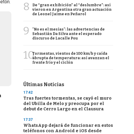
aetón.
8
De “gran exhibición” al “deslumbre”: así
vieron en Argentina otra gran actuación
de Leonel Jaime en Peñarol
9
"No es el mesías": las advertencias de
Sebastián Da Silva ante el esperado
discurso de Lacalle Pou
10
Tormentas, vientos de 100 km/h y caída
abrupta de temperatura: así avanzan el
frente frío y el ciclón
Últimas Noticias
17:42
a
Tras fuertes tormentas, se cayó el muro
del Ubilla de Melo y preocupa por el
debut de Cerro Largo en el Clausura
17:37
WhatsApp dejará de funcionar en estos
teléfonos con Android e iOS desde