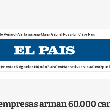
 de Peñarol
Alerta naranja
Murió Gabriel Rossi
En Clave País
ienestar
Negocios
Mundo
Rurales
Narrativas visuales
Opin
 empresas arman 60.000 can