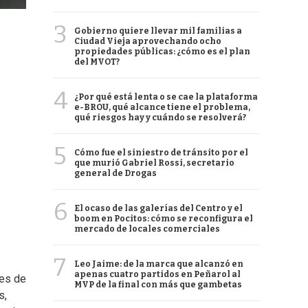
3
Gobierno quiere llevar mil familias a
Ciudad Vieja aprovechando ocho
propiedades públicas: ¿cómo es el plan
del MVOT?
4
¿Por qué está lenta o se cae la plataforma
e-BROU, qué alcance tiene el problema,
qué riesgos hay y cuándo se resolverá?
5
Cómo fue el siniestro de tránsito por el
que murió Gabriel Rossi, secretario
general de Drogas
6
El ocaso de las galerías del Centro y el
boom en Pocitos: cómo se reconfigura el
mercado de locales comerciales
7
Leo Jaime: de la marca que alcanzó en
apenas cuatro partidos en Peñarol al
les de
MVP de la final con más que gambetas
s,