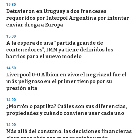
3
15:30
3
s
Detuvieron en Uruguay a dos franceses
e
requeridos por Interpol Argentina por intentar
c
enviar droga a Europa
o
n
d
15:00
s
A la espera de una "partida grande de
contenedores", IMM ya tiene definidos los
barrios para el nuevo modelo
14:50
Liverpool 0-0 Albion en vivo: el negriazul fue el
más peligroso en el primer tiempo por su
presión alta
14:00
¿Morrón o paprika? Cuáles son sus diferencias,
propiedades y cuándo conviene usar cada uno
14:00
Más allá del consumo: las decisiones financieras