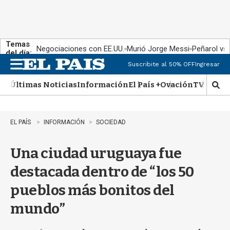
Temas
Negociaciones con EE.UU.
Murió Jorge Messi
Peñarol vs
del día:
Suscribite al 50% OFF
Ingresar
M
e
Últimas Noticias
Información
El País +
Ovación
TV Show
n
M
u
o
s
t
EL PAÍS
INFORMACIÓN
SOCIEDAD
r
a
Una ciudad uruguaya fue
r
b
destacada dentro de “los 50
�
s
pueblos más bonitos del
q
u
mundo”
e
d