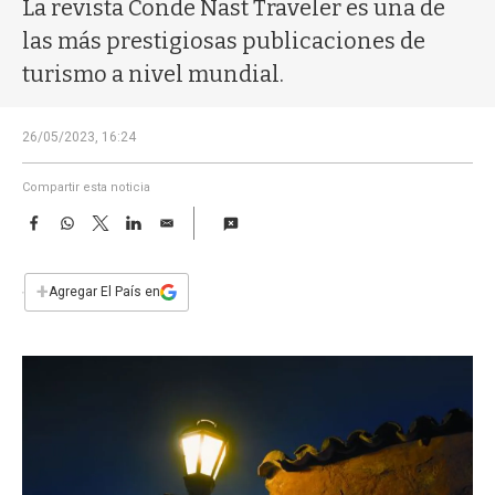
a
La revista Conde Nast Traveler es una de
las más prestigiosas publicaciones de
turismo a nivel mundial.
26/05/2023, 16:24
Compartir esta noticia
F
W
T
L
E
a
h
w
i
m
c
a
i
n
a
e
t
t
k
i
+
Agregar El País en
b
s
t
e
l
o
A
e
d
o
p
r
I
k
p
n