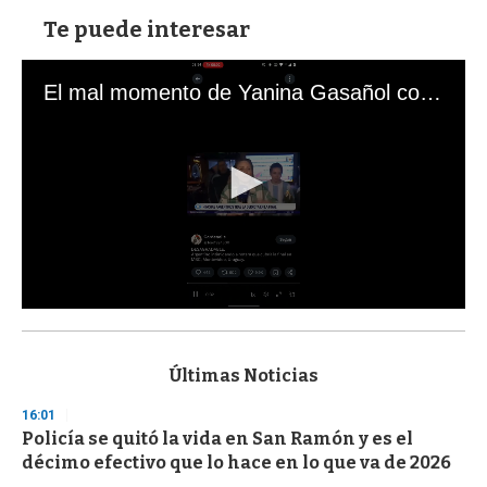
Te puede interesar
El mal momento de Yanina Gasañol con un hincha argentino en "Subrayado"
0
s
e
c
Últimas Noticias
o
n
16:01
d
Policía se quitó la vida en San Ramón y es el
s
o
décimo efectivo que lo hace en lo que va de 2026
f