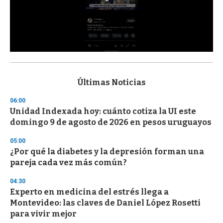
0
s
e
c
Últimas Noticias
o
n
06:00
d
Unidad Indexada hoy: cuánto cotiza la UI este
s
o
domingo 9 de agosto de 2026 en pesos uruguayos
f
3
05:00
3
s
¿Por qué la diabetes y la depresión forman una
e
pareja cada vez más común?
c
o
04:30
n
d
Experto en medicina del estrés llega a
s
Montevideo: las claves de Daniel López Rosetti
para vivir mejor