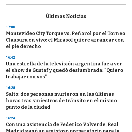
0
s
e
c
Últimas Noticias
o
n
17:00
d
Montevideo City Torque vs. Peñarol por el Torneo
s
o
Clausura en vivo: el Mirasol quiere arrancar con
f
el pie derecho
3
3
s
16:42
e
Una estrella de la televisión argentina fue a ver
c
el show de Gustaf y quedó deslumbrada: "Quiero
o
n
trabajar con vos"
d
s
16:28
Salto: dos personas murieron en las últimas
horas tras siniestros de tránsito en el mismo
punto de la ciudad
16:24
Con una asistencia de Federico Valverde, Real
Madrid ganó un amistoso preparatorio para la