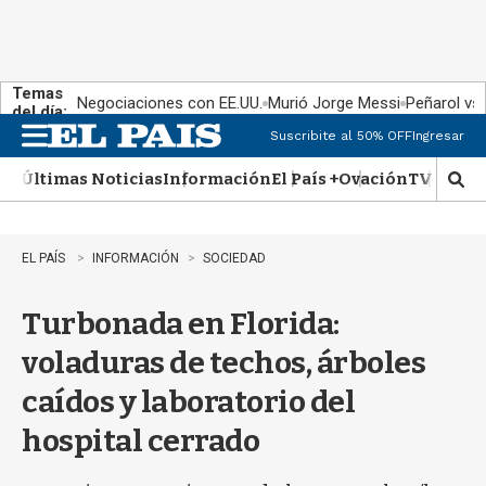
Temas
Negociaciones con EE.UU.
Murió Jorge Messi
Peñarol vs
del día:
Suscribite al 50% OFF
Ingresar
M
e
Últimas Noticias
Información
El País +
Ovación
TV Show
n
M
u
o
s
t
EL PAÍS
INFORMACIÓN
SOCIEDAD
r
a
Turbonada en Florida:
r
b
voladuras de techos, árboles
�
s
caídos y laboratorio del
q
u
hospital cerrado
e
d