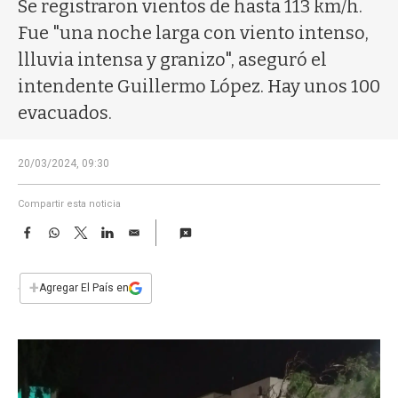
a
Se registraron vientos de hasta 113 km/h.
Fue "una noche larga con viento intenso,
llluvia intensa y granizo", aseguró el
intendente Guillermo López. Hay unos 100
evacuados.
20/03/2024, 09:30
Compartir esta noticia
F
W
T
L
E
a
h
w
i
m
c
a
i
n
a
e
t
t
k
i
+
Agregar El País en
b
s
t
e
l
o
A
e
d
o
p
r
I
k
p
n