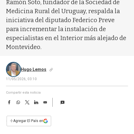
a
Ramón Soto, fundador de la Sociedad de
Medicina Rural del Uruguay, respalda la
iniciativa del diputado Federico Preve
para incrementar la instalación de
especialistas en el Interior más alejado de
Montevideo.
Hugo Lemos
11/05/2026, 03:10
Compartir esta noticia
F
W
T
L
E
a
h
w
i
m
c
a
i
n
a
e
t
t
k
i
+
Agregar El País en
b
s
t
e
l
o
A
e
d