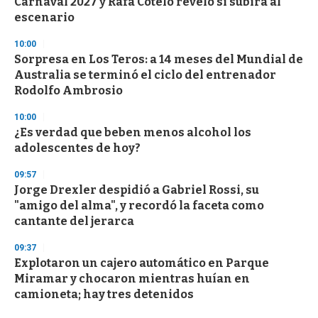
Carnaval 2027 y Rafa Cotelo reveló si subirá al
escenario
10:00
Sorpresa en Los Teros: a 14 meses del Mundial de
Australia se terminó el ciclo del entrenador
Rodolfo Ambrosio
10:00
¿Es verdad que beben menos alcohol los
adolescentes de hoy?
09:57
Jorge Drexler despidió a Gabriel Rossi, su
"amigo del alma", y recordó la faceta como
cantante del jerarca
09:37
Explotaron un cajero automático en Parque
Miramar y chocaron mientras huían en
camioneta; hay tres detenidos