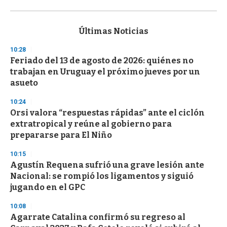
0
s
e
c
Últimas Noticias
o
n
10:28
d
Feriado del 13 de agosto de 2026: quiénes no
s
o
trabajan en Uruguay el próximo jueves por un
f
asueto
3
3
s
10:24
e
Orsi valora “respuestas rápidas” ante el ciclón
c
extratropical y reúne al gobierno para
o
n
prepararse para El Niño
d
s
10:15
Agustín Requena sufrió una grave lesión ante
Nacional: se rompió los ligamentos y siguió
jugando en el GPC
10:08
Agarrate Catalina confirmó su regreso al