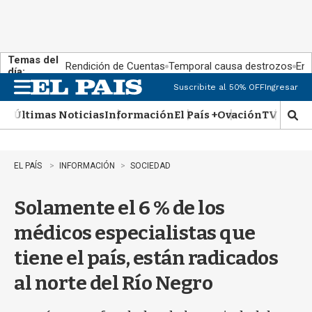
Temas del
Rendición de Cuentas
Temporal causa destrozos
En 
día:
Suscribite al 50% OFF
Ingresar
M
e
Últimas Noticias
Información
El País +
Ovación
TV Show
n
M
u
o
s
t
EL PAÍS
INFORMACIÓN
SOCIEDAD
r
a
Solamente el 6 % de los
r
b
médicos especialistas que
�
s
tiene el país, están radicados
q
u
al norte del Río Negro
e
d