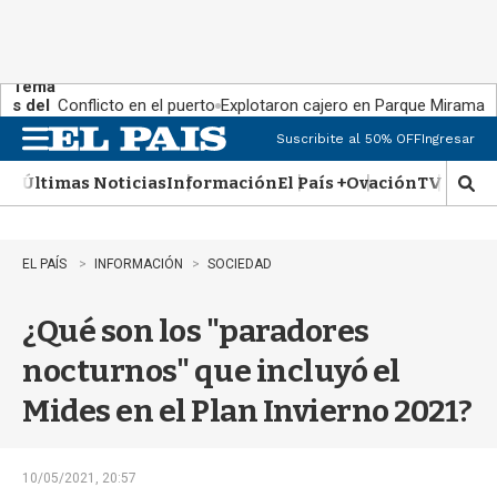
Tema
s del
Conflicto en el puerto
Explotaron cajero en Parque Miramar
día:
Suscribite al 50% OFF
Ingresar
M
e
Últimas Noticias
Información
El País +
Ovación
TV Show
n
M
u
o
s
t
EL PAÍS
INFORMACIÓN
SOCIEDAD
r
a
¿Qué son los "paradores
r
b
nocturnos" que incluyó el
�
s
Mides en el Plan Invierno 2021?
q
u
e
d
10/05/2021, 20:57