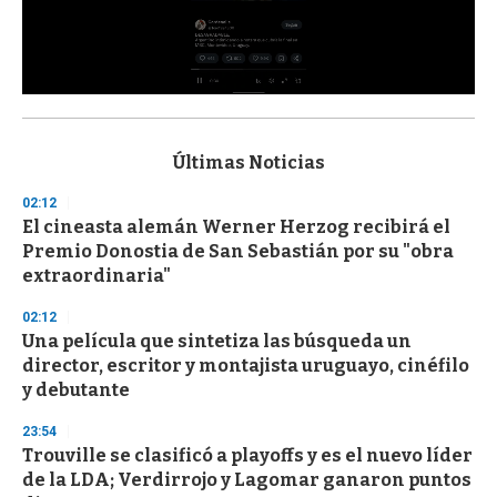
0
s
e
c
Últimas Noticias
o
n
02:12
d
El cineasta alemán Werner Herzog recibirá el
s
o
Premio Donostia de San Sebastián por su "obra
f
extraordinaria"
3
3
s
02:12
e
Una película que sintetiza las búsqueda un
c
director, escritor y montajista uruguayo, cinéfilo
o
n
y debutante
d
s
23:54
Trouville se clasificó a playoffs y es el nuevo líder
de la LDA; Verdirrojo y Lagomar ganaron puntos