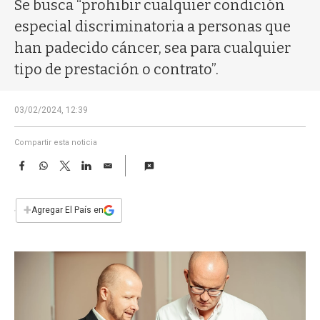
a
Se busca “prohibir cualquier condición
especial discriminatoria a personas que
han padecido cáncer, sea para cualquier
tipo de prestación o contrato”.
03/02/2024, 12:39
Compartir esta noticia
F
W
T
L
E
a
h
w
i
m
c
a
i
n
a
e
t
t
k
i
+
Agregar El País en
b
s
t
e
l
o
A
e
d
o
p
r
I
k
p
n