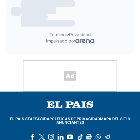
EL PAÍS STAFF
AYUDA
POLÍTICAS DE PRIVACIDAD
MAPA DEL SITIO
ANUNCIANTES
f
t
i
l
y
t
g
w
t