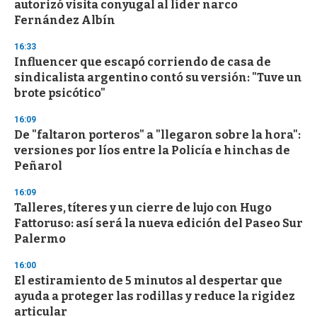
autorizó visita conyugal al líder narco
f
Fernández Albín
3
3
s
16:33
e
Influencer que escapó corriendo de casa de
c
sindicalista argentino contó su versión: "Tuve un
o
n
brote psicótico"
d
s
16:09
De "faltaron porteros" a "llegaron sobre la hora":
versiones por líos entre la Policía e hinchas de
Peñarol
16:09
Talleres, títeres y un cierre de lujo con Hugo
Fattoruso: así será la nueva edición del Paseo Sur
Palermo
16:00
El estiramiento de 5 minutos al despertar que
ayuda a proteger las rodillas y reduce la rigidez
articular