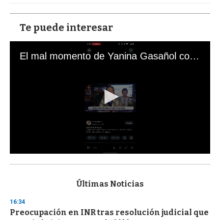
Te puede interesar
El mal momento de Yanina Gasañol con un hincha argentino en "Subrayado"
0
s
e
c
Últimas Noticias
o
n
16:34
d
Preocupación en INR tras resolución judicial que
s
o