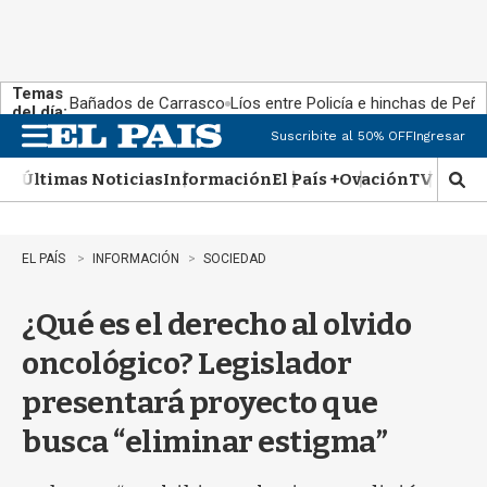
Temas
Bañados de Carrasco
Líos entre Policía e hinchas de Peña
del día:
Suscribite al 50% OFF
Ingresar
M
e
Últimas Noticias
Información
El País +
Ovación
TV Show
n
M
u
o
s
t
EL PAÍS
INFORMACIÓN
SOCIEDAD
r
a
¿Qué es el derecho al olvido
r
b
oncológico? Legislador
�
s
presentará proyecto que
q
u
busca “eliminar estigma”
e
d