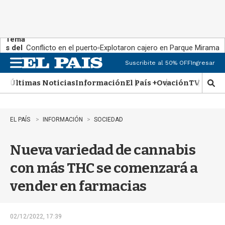
Tema
s del
Conflicto en el puerto
Explotaron cajero en Parque Miramar
día:
Suscribite al 50% OFF
Ingresar
M
e
Últimas Noticias
Información
El País +
Ovación
TV Show
n
M
u
o
s
t
EL PAÍS
INFORMACIÓN
SOCIEDAD
r
a
Nueva variedad de cannabis
r
b
con más THC se comenzará a
�
s
vender en farmacias
q
u
e
d
02/12/2022, 17:39