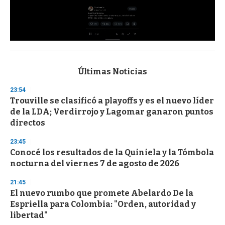
0
s
e
c
Últimas Noticias
o
n
23:54
d
Trouville se clasificó a playoffs y es el nuevo líder
s
o
de la LDA; Verdirrojo y Lagomar ganaron puntos
f
directos
3
3
s
23:45
e
Conocé los resultados de la Quiniela y la Tómbola
c
nocturna del viernes 7 de agosto de 2026
o
n
d
21:45
s
El nuevo rumbo que promete Abelardo De la
Espriella para Colombia: "Orden, autoridad y
libertad"