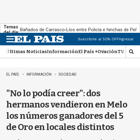
Temas
Bañados de Carrasco
Líos entre Policía e hinchas de Peña
del día:
Suscribite al 50% OFF
Ingresar
M
e
Últimas Noticias
Información
El País +
Ovación
TV Show
n
M
u
o
s
t
EL PAÍS
INFORMACIÓN
SOCIEDAD
r
a
"No lo podía creer": dos
r
b
hermanos vendieron en Melo
�
s
los números ganadores del 5
q
u
de Oro en locales distintos
e
d