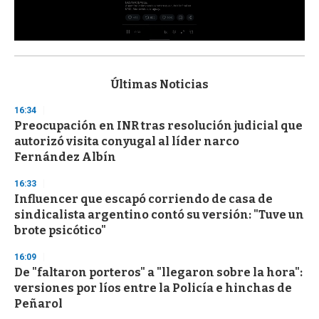
0
s
e
c
Últimas Noticias
o
n
16:34
d
Preocupación en INR tras resolución judicial que
s
o
autorizó visita conyugal al líder narco
f
Fernández Albín
3
3
s
16:33
e
Influencer que escapó corriendo de casa de
c
sindicalista argentino contó su versión: "Tuve un
o
n
brote psicótico"
d
s
16:09
De "faltaron porteros" a "llegaron sobre la hora":
versiones por líos entre la Policía e hinchas de
Peñarol