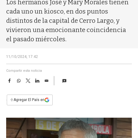
a
Los hermanos José y Mary Morales tienen
cada uno un kiosco, en dos puntos
distintos de la capital de Cerro Largo, y
vivieron una emocionante coincidencia
el pasado miércoles.
11/10/2024, 17:42
Compartir esta noticia
F
W
T
L
E
a
h
w
i
m
c
a
i
n
a
e
t
t
k
i
+
Agregar El País en
b
s
t
e
l
o
A
e
d
o
p
r
I
k
p
n