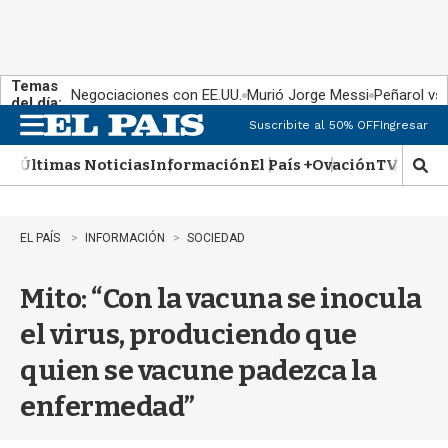
Temas
Negociaciones con EE.UU.
Murió Jorge Messi
Peñarol vs
del día:
Suscribite al 50% OFF
Ingresar
M
e
Últimas Noticias
Información
El País +
Ovación
TV Show
n
M
u
o
s
t
EL PAÍS
INFORMACIÓN
SOCIEDAD
r
a
Mito: “Con la vacuna se inocula
r
b
el virus, produciendo que
�
s
quien se vacune padezca la
q
u
enfermedad”
e
d