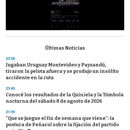
0
s
e
c
Últimas Noticias
o
n
23:56
d
Jugaban Uruguay Montevideo y Paysandú,
s
o
tiraron la pelota afuera y se produjo un insólito
f
accidente en la ruta
3
3
s
23:45
e
Conocé los resultados de la Quiniela y la Tómbola
c
nocturna del sábado 8 de agosto de 2026
o
n
d
21:59
s
"Que se juegue el fin de semana que viene": la
postura de Peñarol sobre la fijación del partido