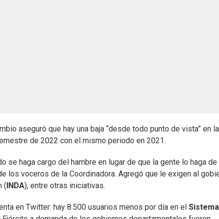
ambio aseguró que hay una baja “desde todo punto de vista” en la
semestre de 2022 con el mismo periodo en 2021.
se haga cargo del hambre en lugar de que la gente lo haga de
 de los voceros de la Coordinadora. Agregó que le exigen al gobi
 (
INDA
), entre otras iniciativas.
enta en Twitter: hay 8.500 usuarios menos por día en el
Sistema
el Ejército a demanda de los gobiernos departamentales fueron