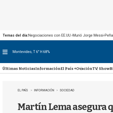
Temas del día:
Negociaciones con EE.UU.
Murió Jorge Messi
Peña
Montevideo, T 6° H 68%
M
e
n
u
Últimas Noticias
Información
El País +
Ovación
TV Show
B
EL PAÍS
INFORMACIÓN
SOCIEDAD
Martín Lema asegura qu