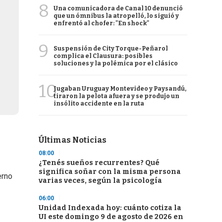
8
Una comunicadora de Canal 10 denunció
que un ómnibus la atropelló, lo siguió y
enfrentó al chofer: "En shock"
9
Suspensión de City Torque-Peñarol
complica el Clausura: posibles
soluciones y la polémica por el clásico
10
Jugaban Uruguay Montevideo y Paysandú,
tiraron la pelota afuera y se produjo un
insólito accidente en la ruta
Últimas Noticias
08:00
¿Tenés sueños recurrentes? Qué
significa soñar con la misma persona
erno
varias veces, según la psicología
06:00
Unidad Indexada hoy: cuánto cotiza la
UI este domingo 9 de agosto de 2026 en