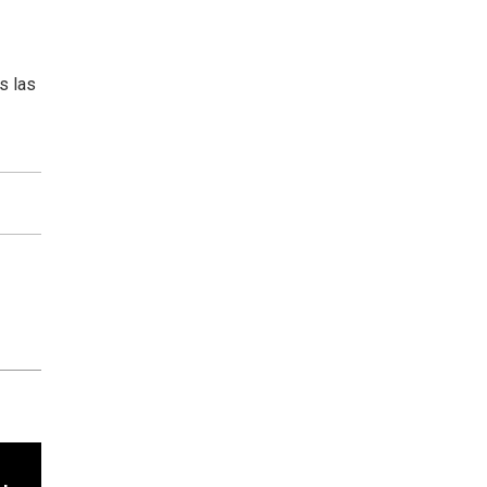
s las
cha argentino en "Subrayado"