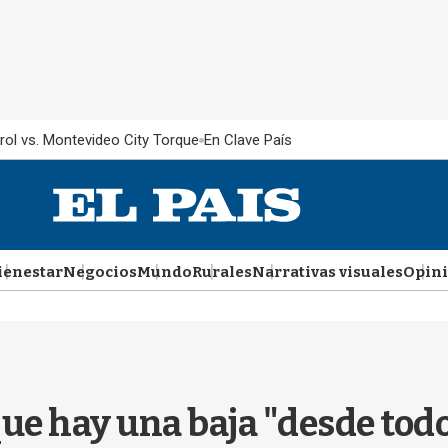
rol vs. Montevideo City Torque
En Clave País
ienestar
Negocios
Mundo
Rurales
Narrativas visuales
Opin
e hay una baja "desde todo 