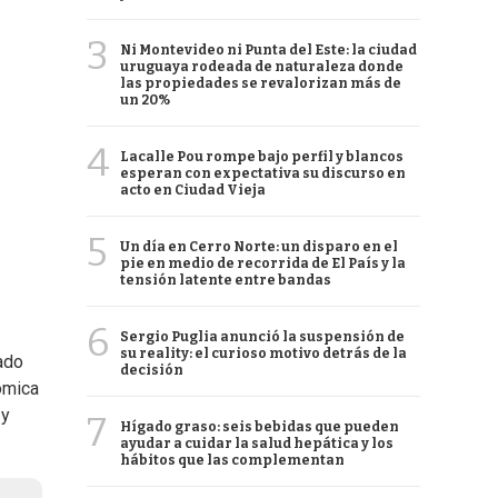
3
Ni Montevideo ni Punta del Este: la ciudad
uruguaya rodeada de naturaleza donde
las propiedades se revalorizan más de
un 20%
4
Lacalle Pou rompe bajo perfil y blancos
esperan con expectativa su discurso en
acto en Ciudad Vieja
5
Un día en Cerro Norte: un disparo en el
pie en medio de recorrida de El País y la
tensión latente entre bandas
6
Sergio Puglia anunció la suspensión de
su reality: el curioso motivo detrás de la
ado
decisión
nómica
 y
7
Hígado graso: seis bebidas que pueden
ayudar a cuidar la salud hepática y los
hábitos que las complementan