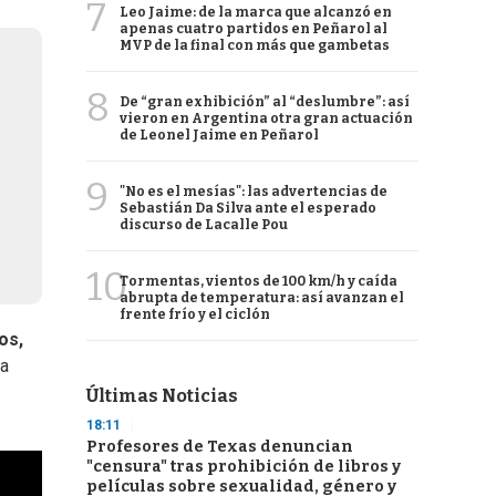
7
Leo Jaime: de la marca que alcanzó en
apenas cuatro partidos en Peñarol al
MVP de la final con más que gambetas
8
De “gran exhibición” al “deslumbre”: así
vieron en Argentina otra gran actuación
de Leonel Jaime en Peñarol
9
"No es el mesías": las advertencias de
Sebastián Da Silva ante el esperado
discurso de Lacalle Pou
10
Tormentas, vientos de 100 km/h y caída
abrupta de temperatura: así avanzan el
frente frío y el ciclón
os,
ta
Últimas Noticias
18:11
Profesores de Texas denuncian
"censura" tras prohibición de libros y
películas sobre sexualidad, género y