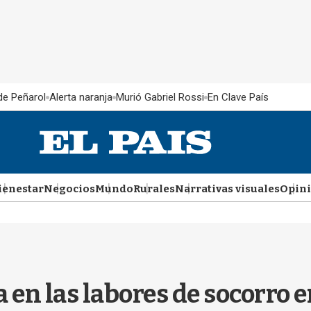
 de Peñarol
Alerta naranja
Murió Gabriel Rossi
En Clave País
ienestar
Negocios
Mundo
Rurales
Narrativas visuales
Opin
n las labores de socorro en