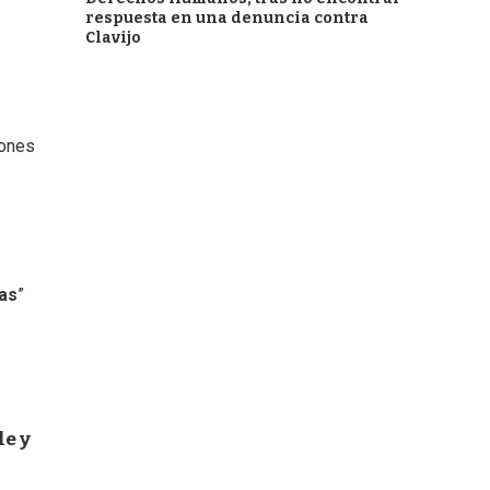
respuesta en una denuncia contra
Clavijo
lones
tas
”
le y