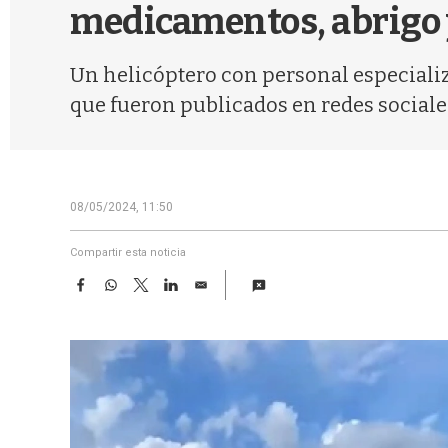
medicamentos, abrigo 
Un helicóptero con personal especializa
que fueron publicados en redes sociale
08/05/2024, 11:50
Compartir esta noticia
F
W
T
L
E
a
h
w
i
m
c
a
i
n
a
e
t
t
k
i
b
s
t
e
l
o
A
e
d
o
p
r
I
k
p
n