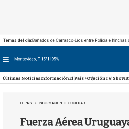
Temas del día:
Bañados de Carrasco
Líos entre Policía e hinchas
Montevideo, T 15° H 95%
M
e
n
u
Últimas Noticias
Información
El País +
Ovación
TV Show
B
EL PAÍS
INFORMACIÓN
SOCIEDAD
Fuerza Aérea Uruguaya e