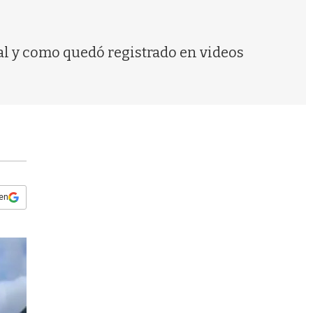
s
q
u
e
tal y como quedó registrado en videos
d
a
 en