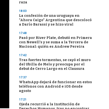
raza
18:03
La confesión de una uruguaya en
"Ahora Caigo" Argentina que descolocó
a Darío Barassi y se hizo viral
17:48
Pasó por River Plate, debutó en Primera
con Newell's y se suma a la Tercera de
Nacional: quién es Andrew Pereira
17:42
Tras fuertes tormentas, se cayó el muro
del Ubilla de Melo y preocupa por el
debut de Cerro Largo en el Clausura
17:37
WhatsApp dejará de funcionar en estos
teléfonos con Android e iOS desde
agosto
17:21
Ojeda recurrió a la Institución de
Derechos Humanos, tras no encontrar