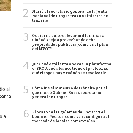
2
Murió el secretario general de la Junta
Nacional de Drogas tras un siniestro de
tránsito
3
Gobierno quiere llevar mil familias a
Ciudad Vieja aprovechando ocho
propiedades públicas: ¿cómo es el plan
del MVOT?
4
¿Por qué está lenta o se cae la plataforma
e-BROU, qué alcance tiene el problema,
qué riesgos hay y cuándo se resolverá?
5
Cómo fue el siniestro de tránsito por el
ió al
que murió Gabriel Rossi, secretario
corro
general de Drogas
6
El ocaso de las galerías del Centro y el
o a
boom en Pocitos: cómo se reconfigura el
mercado de locales comerciales