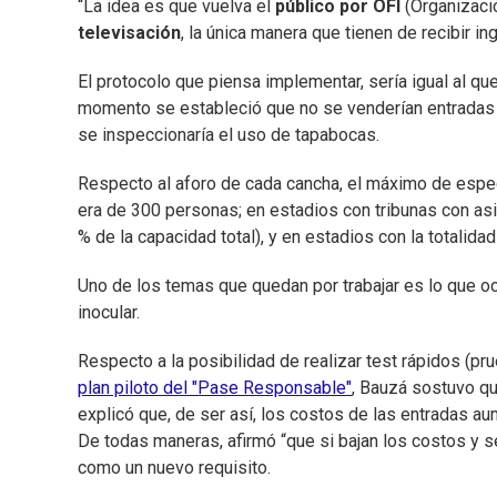
“La idea es que vuelva el
público por OFI
(Organizació
televisación
, la única manera que tienen de recibir in
El protocolo que piensa implementar, sería igual al qu
momento se estableció que no se venderían entradas e
se inspeccionaría el uso de tapabocas.
Respecto al aforo de cada cancha, el máximo de espec
era de 300 personas; en estadios con tribunas con asi
% de la capacidad total), y en estadios con la totalid
Uno de los temas que quedan por trabajar es lo que o
inocular.
Respecto a la posibilidad de realizar test rápidos (p
plan piloto del "Pase Responsable"
, Bauzá sostuvo qu
explicó que, de ser así, los costos de las entradas au
De todas maneras, afirmó “que si bajan los costos y s
como un nuevo requisito.