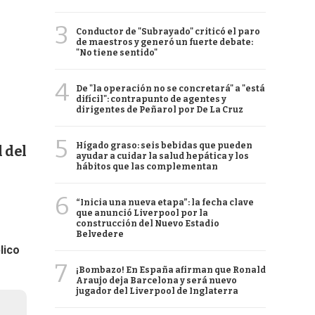
3
Conductor de "Subrayado" criticó el paro
de maestros y generó un fuerte debate:
"No tiene sentido"
4
De "la operación no se concretará" a "está
difícil": contrapunto de agentes y
dirigentes de Peñarol por De La Cruz
5
Hígado graso: seis bebidas que pueden
l del
ayudar a cuidar la salud hepática y los
hábitos que las complementan
6
“Inicia una nueva etapa”: la fecha clave
que anunció Liverpool por la
construcción del Nuevo Estadio
Belvedere
lico
7
¡Bombazo! En España afirman que Ronald
Araujo deja Barcelona y será nuevo
jugador del Liverpool de Inglaterra