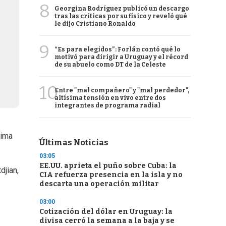
8
Georgina Rodríguez publicó un descargo
tras las críticas por su físico y reveló qué
le dijo Cristiano Ronaldo
9
“Es para elegidos”: Forlán contó qué lo
motivó para dirigir a Uruguay y el récord
de su abuelo como DT de la Celeste
10
Entre "mal compañero" y "mal perdedor",
altísima tensión en vivo entre dos
integrantes de programa radial
tima
Últimas Noticias
03:05
EE.UU. aprieta el puño sobre Cuba: la
djian,
CIA refuerza presencia en la isla y no
descarta una operación militar
03:00
Cotización del dólar en Uruguay: la
divisa cerró la semana a la baja y se