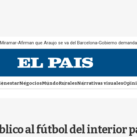
 Miramar
Afirman que Araujo se va del Barcelona
Gobierno demanda
ienestar
Negocios
Mundo
Rurales
Narrativas visuales
Opin
lico al fútbol del interior 