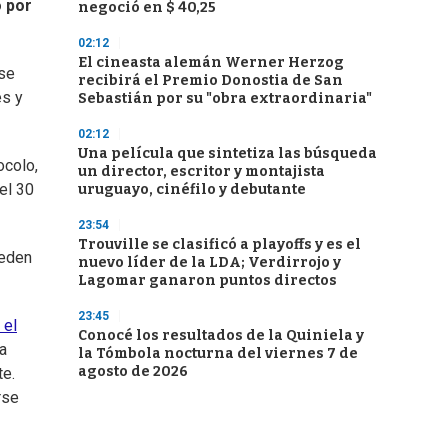
 por
negoció en $ 40,25
02:12
El cineasta alemán Werner Herzog
ese
recibirá el Premio Donostia de San
es y
Sebastián por su "obra extraordinaria"
02:12
Una película que sintetiza las búsqueda
ocolo,
un director, escritor y montajista
el 30
uruguayo, cinéfilo y debutante
23:54
Trouville se clasificó a playoffs y es el
ueden
nuevo líder de la LDA; Verdirrojo y
Lagomar ganaron puntos directos
23:45
 el
Conocé los resultados de la Quiniela y
a
la Tómbola nocturna del viernes 7 de
agosto de 2026
te.
rse