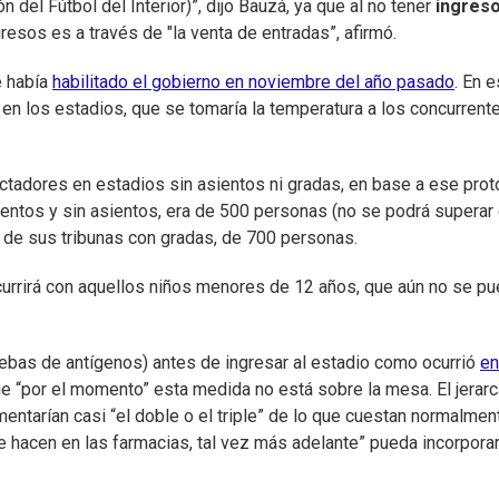
n del Fútbol del Interior)”, dijo Bauzá, ya que al no tener
ingreso
gresos es a través de "la venta de entradas”, afirmó.
e había
habilitado el gobierno en noviembre del año pasado
. En 
n los estadios, que se tomaría la temperatura a los concurrent
tadores en estadios sin asientos ni gradas, en base a ese prot
entos y sin asientos, era de 500 personas (no se podrá superar 
ad de sus tribunas con gradas, de 700 personas.
currirá con aquellos niños menores de 12 años, que aún no se p
ruebas de antígenos) antes de ingresar al estadio como ocurrió
en
e “por el momento” esta medida no está sobre la mesa. El jerarc
mentarían casi “el doble o el triple” de lo que cuestan normalmen
e hacen en las farmacias, tal vez más adelante” pueda incorpora