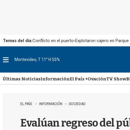
Temas del día:
Conflicto en el puerto
Explotaron cajero en Parque
Montevideo, T 11° H 55%
M
e
n
u
Últimas Noticias
Información
El País +
Ovación
TV Show
B
EL PAÍS
INFORMACIÓN
SOCIEDAD
Evalúan regreso del púb