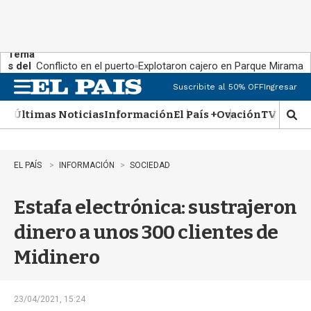
Tema
s del
Conflicto en el puerto
Explotaron cajero en Parque Miramar
día:
Suscribite al 50% OFF
Ingresar
M
e
Últimas Noticias
Información
El País +
Ovación
TV Show
n
M
u
o
s
t
EL PAÍS
INFORMACIÓN
SOCIEDAD
r
a
Estafa electrónica: sustrajeron
r
b
dinero a unos 300 clientes de
�
s
Midinero
q
u
e
d
23/04/2021, 15:24