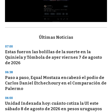
0
s
e
c
Últimas Noticias
o
n
07:00
d
Estas fueron las bolillas de la suerte en la
s
o
Quiniela y Tómbola de ayer viernes 7 de agosto
f
de 2026
3
3
s
06:38
e
Paso a paso, Equal Mostaza encabezó el podio de
c
Carlos Daniel Etchechoury en el Comparación de
o
n
Palermo
d
s
06:00
Unidad Indexada hoy: cuánto cotiza la UI este
sábado 8 de agosto de 2026 en pesos uruguayos