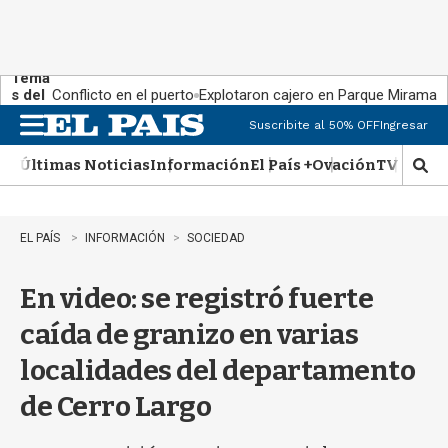
Tema
s del
Conflicto en el puerto
Explotaron cajero en Parque Miramar
día:
Suscribite al 50% OFF
Ingresar
M
e
Últimas Noticias
Información
El País +
Ovación
TV Show
n
M
u
o
s
t
EL PAÍS
INFORMACIÓN
SOCIEDAD
r
a
En video: se registró fuerte
r
b
caída de granizo en varias
�
s
localidades del departamento
q
u
de Cerro Largo
e
d