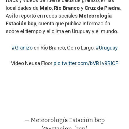
fotos y videos de fuerte caída de granizo, en las
localidades de
Melo
,
Río Branco
y
Cruz de Piedra
.
Así lo reportó en redes sociales
Meteorología
Estación bcp
, cuenta que publica información
sobre el tiempo y el clima en Uruguay y el mundo.
#Granizo
en Río Branco, Cerro Largo,
#Uruguay
Video Neusa Floor
pic.twitter.com/bVB1v9RICF
— Meteorología Estación bcp
(@Estacion_bcp)