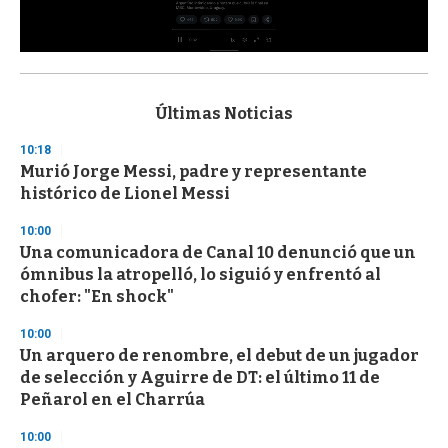
0
s
e
c
Últimas Noticias
o
n
10:18
d
Murió Jorge Messi, padre y representante
s
o
histórico de Lionel Messi
f
3
10:00
3
s
Una comunicadora de Canal 10 denunció que un
e
ómnibus la atropelló, lo siguió y enfrentó al
c
chofer: "En shock"
o
n
d
10:00
s
Un arquero de renombre, el debut de un jugador
de selección y Aguirre de DT: el último 11 de
Peñarol en el Charrúa
10:00