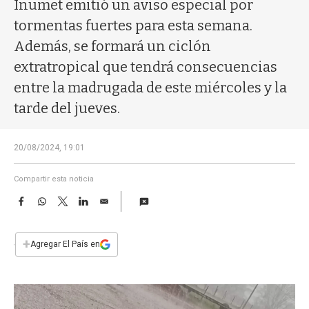
a
Inumet emitió un aviso especial por
tormentas fuertes para esta semana.
Además, se formará un ciclón
extratropical que tendrá consecuencias
entre la madrugada de este miércoles y la
tarde del jueves.
20/08/2024, 19:01
Compartir esta noticia
F
W
T
L
E
a
h
w
i
m
c
a
i
n
a
e
t
t
k
i
+
Agregar El País en
b
s
t
e
l
o
A
e
d
o
p
r
I
k
p
n