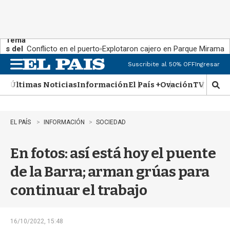
Tema
s del
Conflicto en el puerto
Explotaron cajero en Parque Miramar
día:
Suscribite al 50% OFF
Ingresar
M
e
Últimas Noticias
Información
El País +
Ovación
TV Show
n
M
u
o
s
t
EL PAÍS
INFORMACIÓN
SOCIEDAD
r
a
En fotos: así está hoy el puente
r
b
de la Barra; arman grúas para
�
s
continuar el trabajo
q
u
e
d
16/10/2022, 15:48