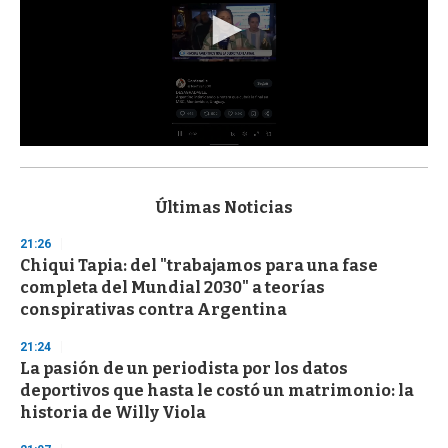
0
s
e
c
Últimas Noticias
o
n
21:26
d
Chiqui Tapia: del "trabajamos para una fase
s
o
completa del Mundial 2030" a teorías
f
conspirativas contra Argentina
3
3
s
21:24
e
La pasión de un periodista por los datos
c
deportivos que hasta le costó un matrimonio: la
o
n
historia de Willy Viola
d
s