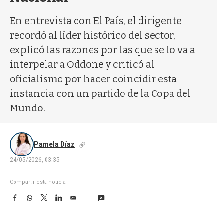
a
En entrevista con El País, el dirigente
recordó al líder histórico del sector,
explicó las razones por las que se lo va a
interpelar a Oddone y criticó al
oficialismo por hacer coincidir esta
instancia con un partido de la Copa del
Mundo.
Pamela Díaz
24/05/2026, 03:35
Compartir esta noticia
F
W
T
L
E
a
h
w
i
m
c
a
i
n
a