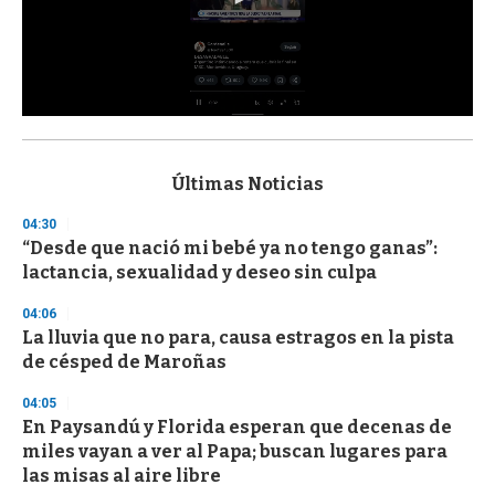
0
s
e
c
Últimas Noticias
o
n
04:30
d
“Desde que nació mi bebé ya no tengo ganas”:
s
o
lactancia, sexualidad y deseo sin culpa
f
3
04:06
3
s
La lluvia que no para, causa estragos en la pista
e
de césped de Maroñas
c
o
04:05
n
d
En Paysandú y Florida esperan que decenas de
s
miles vayan a ver al Papa; buscan lugares para
las misas al aire libre