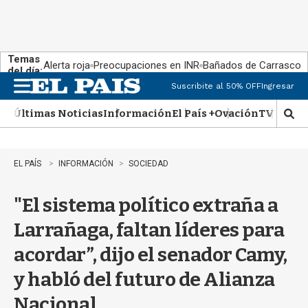
Temas
Alerta roja
Preocupaciones en INR
Bañados de Carrasco
del día:
Suscribite al 50% OFF
Ingresar
M
e
Últimas Noticias
Información
El País +
Ovación
TV Show
n
M
u
o
s
t
EL PAÍS
INFORMACIÓN
SOCIEDAD
r
a
"El sistema político extraña a
r
b
Larrañaga, faltan líderes para
�
s
acordar”, dijo el senador Camy,
q
u
y habló del futuro de Alianza
e
d
Nacional