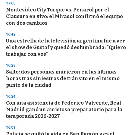
17:00
d
Montevideo City Torque vs. Peñarol por el
s
o
Clausura en vivo: el Mirasol confirmó el equipo
f
con dos cambios
3
3
s
16:42
e
Una estrella de la televisión argentina fue a ver
c
el show de Gustaf y quedó deslumbrada: "Quiero
o
n
trabajar con vos"
d
s
16:28
Salto: dos personas murieron en las últimas
horas tras siniestros de tránsito en el mismo
punto de la ciudad
16:24
Con una asistencia de Federico Valverde, Real
Madrid ganó un amistoso preparatorio para la
temporada 2026-2027
16:01
Policía se quitó la vida en San Ramón y es el