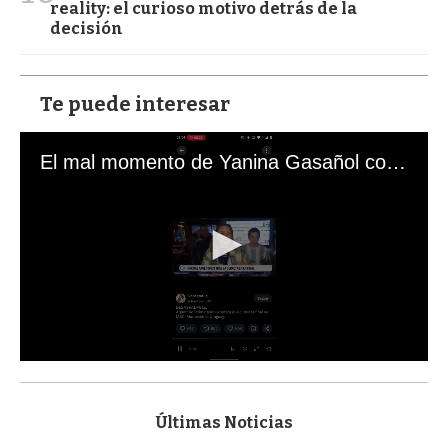
reality: el curioso motivo detrás de la
decisión
Te puede interesar
El mal momento de Yanina Gasañol con un hincha argentino en "Subrayado"
0
s
e
c
Últimas Noticias
o
n