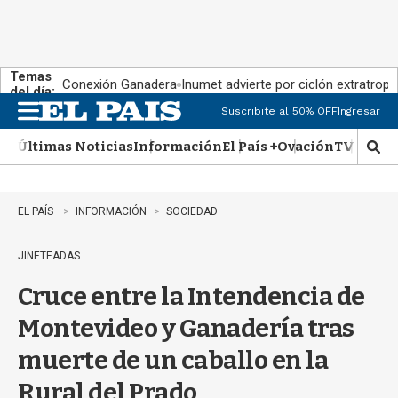
Temas
Conexión Ganadera
Inumet advierte por ciclón extratropi
del día:
Suscribite al 50% OFF
Ingresar
M
e
Últimas Noticias
Información
El País +
Ovación
TV Show
n
M
u
o
s
t
EL PAÍS
INFORMACIÓN
SOCIEDAD
r
a
JINETEADAS
r
b
Cruce entre la Intendencia de
�
s
Montevideo y Ganadería tras
q
u
muerte de un caballo en la
e
d
Rural del Prado