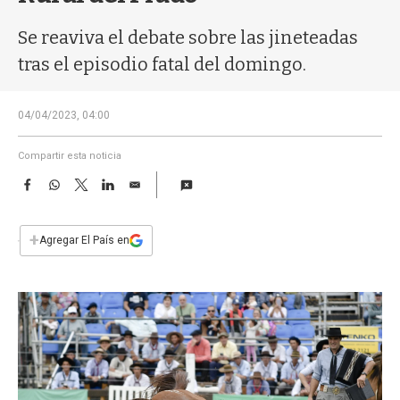
a
Se reaviva el debate sobre las jineteadas
tras el episodio fatal del domingo.
04/04/2023, 04:00
Compartir esta noticia
F
W
T
L
E
a
h
w
i
m
c
a
i
n
a
e
t
t
k
i
+
Agregar El País en
b
s
t
e
l
o
A
e
d
o
p
r
I
k
p
n