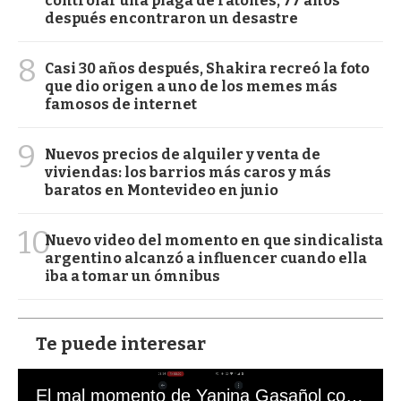
controlar una plaga de ratones, 77 años
después encontraron un desastre
8
Casi 30 años después, Shakira recreó la foto
que dio origen a uno de los memes más
famosos de internet
9
Nuevos precios de alquiler y venta de
viviendas: los barrios más caros y más
baratos en Montevideo en junio
10
Nuevo video del momento en que sindicalista
argentino alcanzó a influencer cuando ella
iba a tomar un ómnibus
Te puede interesar
El mal momento de Yanina Gasañol con un hincha argentino en "Subrayado"