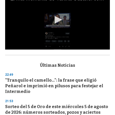
0
s
e
c
Últimas Noticias
o
n
22:49
d
"Tranquilo el camello...": la frase que eligió
s
o
Peñarol e imprimió en pilusos para festejar el
f
Intermedio
3
3
s
21:53
e
Sorteo del 5 de Oro de este miércoles 5 de agosto
c
de 2026: números sorteados, pozos y aciertos
o