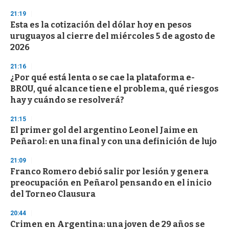
n
d
21:19
s
Esta es la cotización del dólar hoy en pesos
uruguayos al cierre del miércoles 5 de agosto de
2026
21:16
¿Por qué está lenta o se cae la plataforma e-
BROU, qué alcance tiene el problema, qué riesgos
hay y cuándo se resolverá?
21:15
El primer gol del argentino Leonel Jaime en
Peñarol: en una final y con una definición de lujo
21:09
Franco Romero debió salir por lesión y genera
preocupación en Peñarol pensando en el inicio
del Torneo Clausura
20:44
Crimen en Argentina: una joven de 29 años se