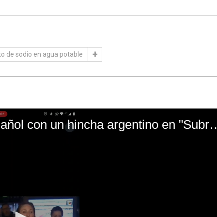
 de sodio en agua potable
El mal momento de Yanina Gasañol con un hin