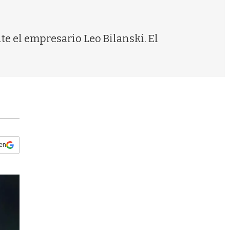
s
q
u
e
e el empresario Leo Bilanski. El
d
a
 en