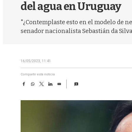
del agua en Uruguay
"¿Contemplaste esto en el modelo de ne
senador nacionalista Sebastián da Silva
16/05/2023, 11:41
Compartir esta noticia
F
W
T
L
E
a
h
w
i
m
c
a
i
n
a
e
t
t
k
i
b
s
t
e
l
o
A
e
d
o
p
r
I
k
p
n