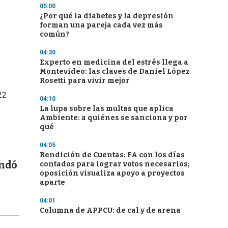
05:00
¿Por qué la diabetes y la depresión
forman una pareja cada vez más
común?
04:30
Experto en medicina del estrés llega a
Montevideo: las claves de Daniel López
Rosetti para vivir mejor
22
04:10
La lupa sobre las multas que aplica
Ambiente: a quiénes se sanciona y por
qué
04:05
Rendición de Cuentas: FA con los días
undó
contados para lograr votos necesarios;
oposición visualiza apoyo a proyectos
aparte
04:01
Columna de APPCU: de cal y de arena