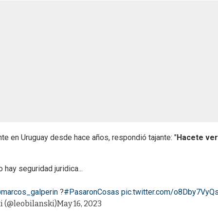
e en Uruguay desde hace años, respondió tajante: "
Hacete ver
 hay seguridad juridica...
marcos_galperin
?
#PasaronCosas
pic.twitter.com/o8Dby7VyQ
i (@leobilanski)
May 16, 2023