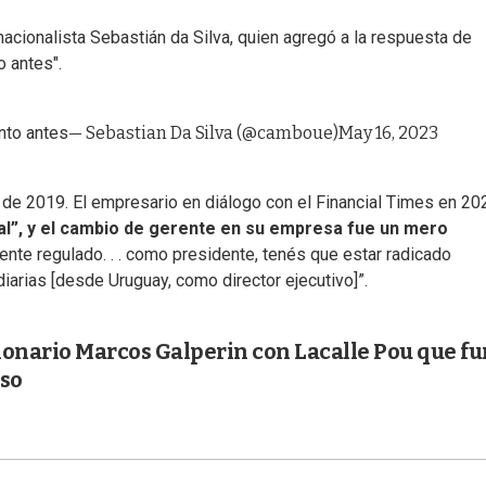
acionalista Sebastián da Silva, quien agregó a la respuesta de
o antes".
nto antes
— Sebastian Da Silva (@camboue)
May 16, 2023
de 2019. El empresario en diálogo con el Financial Times en 20
al”, y el cambio de gerente en su empresa fue un mero
mente regulado. . . como presidente, tenés que estar radicado
diarias [desde Uruguay, como director ejecutivo]”.
lonario Marcos Galperin con Lacalle Pou que f
lso