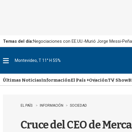
Temas del día:
Negociaciones con EE.UU.
Murió Jorge Messi
Peña
Montevideo, T 11° H 55%
M
e
n
u
Últimas Noticias
Información
El País +
Ovación
TV Show
B
EL PAÍS
INFORMACIÓN
SOCIEDAD
Cruce del CEO de Merca