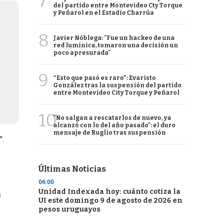
7
del partido entre Montevideo Cty Torque
y Peñarol en el Estadio Charrúa
8
Javier Nóblega: "Fue un hackeo de una
red lumínica, tomaron una decisión un
poco apresurada"
9
“Esto que pasó es raro”: Evaristo
González tras la suspensión del partido
entre Montevideo City Torque y Peñarol
10
"No salgan a rescatarlos de nuevo, ya
alcanzó con lo del año pasado": el duro
mensaje de Ruglio tras suspensión
".
Últimas Noticias
06:00
Unidad Indexada hoy: cuánto cotiza la
s
UI este domingo 9 de agosto de 2026 en
pesos uruguayos