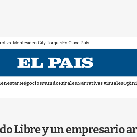
rol vs. Montevideo City Torque
En Clave País
ienestar
Negocios
Mundo
Rurales
Narrativas visuales
Opin
do Libre y un empresario ar