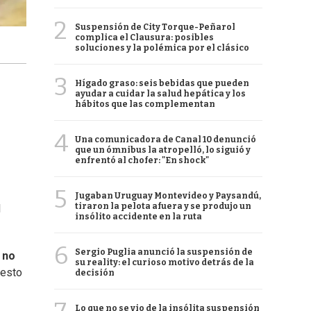
2
Suspensión de City Torque-Peñarol
complica el Clausura: posibles
soluciones y la polémica por el clásico
3
Hígado graso: seis bebidas que pueden
ayudar a cuidar la salud hepática y los
hábitos que las complementan
4
Una comunicadora de Canal 10 denunció
que un ómnibus la atropelló, lo siguió y
enfrentó al chofer: "En shock"
5
Jugaban Uruguay Montevideo y Paysandú,
tiraron la pelota afuera y se produjo un
l
insólito accidente en la ruta
6
Sergio Puglia anunció la suspensión de
 no
su reality: el curioso motivo detrás de la
 esto
decisión
Lo que no se vio de la insólita suspensión