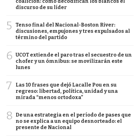
coalición: cómo decodifican los blancos el
discurso de su líder
5
Tenso final del Nacional-Boston River:
discusiones, empujones y tres expulsados al
término del partido
6
UCOT extiende el paro tras el secuestro de un
chofer y un ómnibus: se movilizarán este
lunes
7
Las 10 frases que dejó Lacalle Pou en su
regreso: libertad, política, unidad y una
mirada “menos ortodoxa”
8
De una estrategia en el período de pases que
no se explica a un equipo desnorteado: el
presente de Nacional