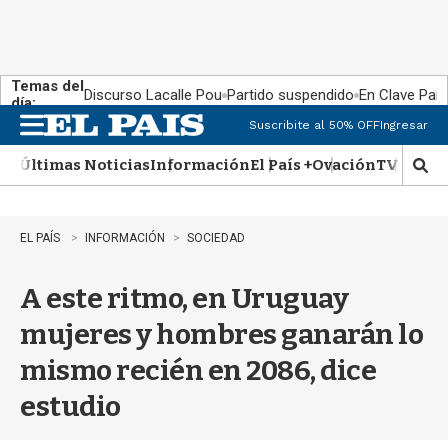
Temas del
Discurso Lacalle Pou
Partido suspendido
En Clave País
día:
Suscribite al 50% OFF
Ingresar
M
e
Últimas Noticias
Información
El País +
Ovación
TV Show
n
M
u
o
s
t
EL PAÍS
INFORMACIÓN
SOCIEDAD
r
a
A este ritmo, en Uruguay
r
b
mujeres y hombres ganarán lo
�
s
mismo recién en 2086, dice
q
u
estudio
e
d