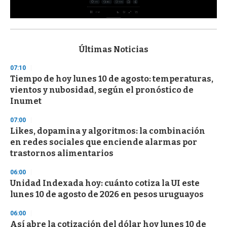
0
s
e
c
Últimas Noticias
o
n
07:10
d
Tiempo de hoy lunes 10 de agosto: temperaturas,
s
o
vientos y nubosidad, según el pronóstico de
f
Inumet
3
3
s
07:00
e
Likes, dopamina y algoritmos: la combinación
c
en redes sociales que enciende alarmas por
o
n
trastornos alimentarios
d
s
06:00
Unidad Indexada hoy: cuánto cotiza la UI este
lunes 10 de agosto de 2026 en pesos uruguayos
06:00
Así abre la cotización del dólar hoy lunes 10 de