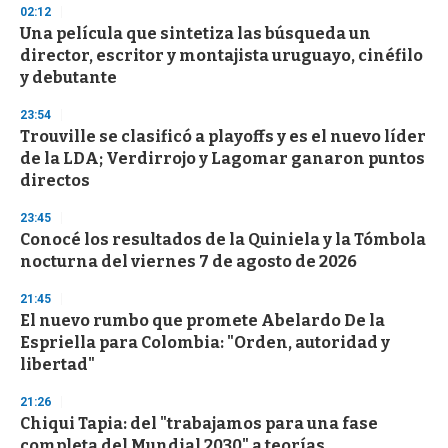
s
02:12
e
Una película que sintetiza las búsqueda un
c
director, escritor y montajista uruguayo, cinéfilo
o
n
y debutante
d
s
23:54
Trouville se clasificó a playoffs y es el nuevo líder
de la LDA; Verdirrojo y Lagomar ganaron puntos
directos
23:45
Conocé los resultados de la Quiniela y la Tómbola
nocturna del viernes 7 de agosto de 2026
21:45
El nuevo rumbo que promete Abelardo De la
Espriella para Colombia: "Orden, autoridad y
libertad"
21:26
Chiqui Tapia: del "trabajamos para una fase
completa del Mundial 2030" a teorías