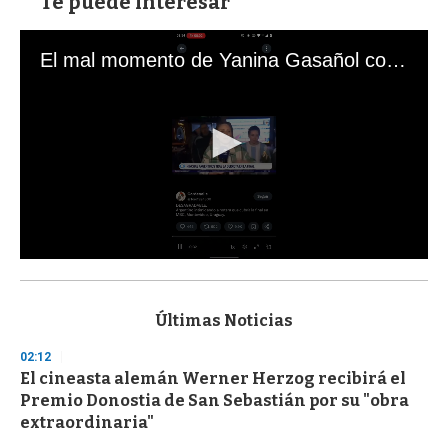
Te puede interesar
El mal momento de Yanina Gasañol con un hincha argentino en "Subrayado"
0
s
e
c
Últimas Noticias
o
n
02:12
d
El cineasta alemán Werner Herzog recibirá el
s
o
Premio Donostia de San Sebastián por su "obra
f
extraordinaria"
3
3