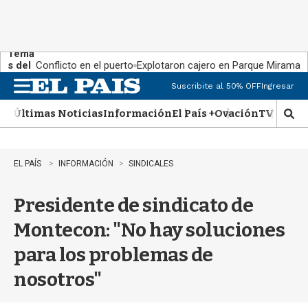
Tema
s del
Conflicto en el puerto
Explotaron cajero en Parque Miramar
día:
Suscribite al 50% OFF
Ingresar
M
e
Últimas Noticias
Información
El País +
Ovación
TV Show
n
M
u
o
s
t
EL PAÍS
INFORMACIÓN
SINDICALES
r
a
Presidente de sindicato de
r
b
Montecon: "No hay soluciones
�
s
para los problemas de
q
u
nosotros"
e
d