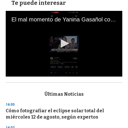
Te puede interesar
El mal momento de Yanina Gasañol con un hincha argentino en "Subrayado"
0
s
e
c
Últimas Noticias
o
n
16:05
d
Cómo fotografiar el eclipse solar total del
s
o
miércoles 12 de agosto, según expertos
f
3
16:02