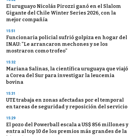
3
s
El uruguayo Nicolás Pirozzi ganó en el Slalom
e
Gigante del Chile Winter Series 2026, con la
c
mejor compañía
o
n
d
15:51
s
Funcionaria policial sufrió golpiza en hogar del
INAU: "Le arrancaron mechones y se los
mostraron como trofeo"
15:32
Mariana Salinas, la científica uruguaya que viajó
a Corea del Sur para investigar la leucemia
bovina
15:31
UTE trabaja en zonas afectadas por el temporal
en tareas de seguridad y reposición del servicio
15:29
El pozo del Powerball escala a US$ 856 millones y
entra al top 10 de los premios más grandes de la