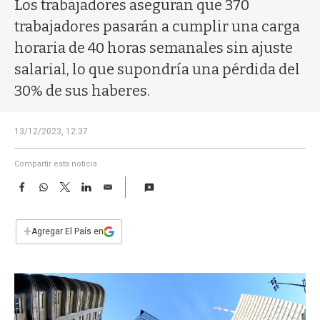
a
Los trabajadores aseguran que 370
trabajadores pasarán a cumplir una carga
horaria de 40 horas semanales sin ajuste
salarial, lo que supondría una pérdida del
30% de sus haberes.
13/12/2023, 12:37
Compartir esta noticia
F
W
T
L
E
a
h
w
i
m
c
a
i
n
a
e
t
t
k
i
+
Agregar El País en
b
s
t
e
l
o
A
e
d
o
p
r
I
k
p
n