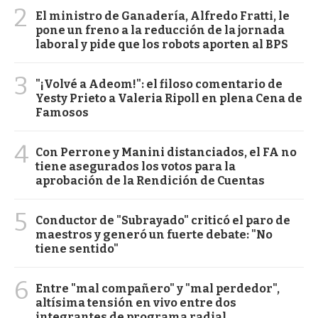
2
El ministro de Ganadería, Alfredo Fratti, le
pone un freno a la reducción de la jornada
laboral y pide que los robots aporten al BPS
3
"¡Volvé a Adeom!": el filoso comentario de
Yesty Prieto a Valeria Ripoll en plena Cena de
Famosos
4
Con Perrone y Manini distanciados, el FA no
tiene asegurados los votos para la
aprobación de la Rendición de Cuentas
5
Conductor de "Subrayado" criticó el paro de
maestros y generó un fuerte debate: "No
tiene sentido"
6
Entre "mal compañero" y "mal perdedor",
altísima tensión en vivo entre dos
integrantes de programa radial