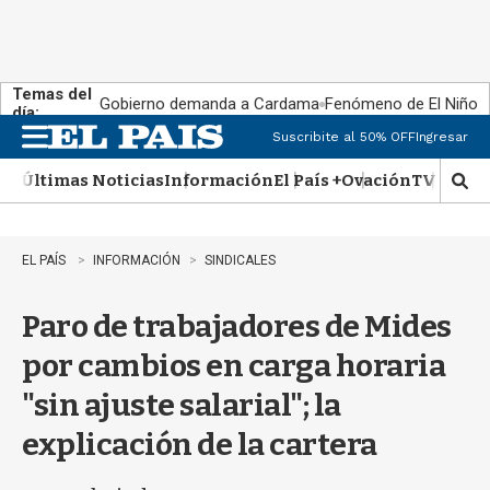
Temas del
Gobierno demanda a Cardama
Fenómeno de El Niño
día:
Suscribite al 50% OFF
Ingresar
M
e
Últimas Noticias
Información
El País +
Ovación
TV Show
n
M
u
o
s
t
EL PAÍS
INFORMACIÓN
SINDICALES
r
a
Paro de trabajadores de Mides
r
b
por cambios en carga horaria
�
s
"sin ajuste salarial"; la
q
u
explicación de la cartera
e
d