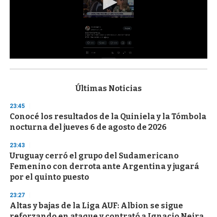
0
s
e
c
Últimas Noticias
o
n
23:45
d
Conocé los resultados de la Quiniela y la Tómbola
s
o
nocturna del jueves 6 de agosto de 2026
f
3
23:43
3
s
Uruguay cerró el grupo del Sudamericano
e
Femenino con derrota ante Argentina y jugará
c
por el quinto puesto
o
n
d
23:27
s
Altas y bajas de la Liga AUF: Albion se sigue
reforzando en ataque y contrató a Ignacio Neira