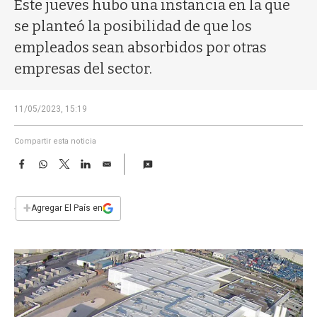
a
Este jueves hubo una instancia en la que
se planteó la posibilidad de que los
empleados sean absorbidos por otras
empresas del sector.
11/05/2023, 15:19
Compartir esta noticia
F
W
T
L
E
a
h
w
i
m
c
a
i
n
a
e
t
t
k
i
+
Agregar El País en
b
s
t
e
l
o
A
e
d
o
p
r
I
k
p
n