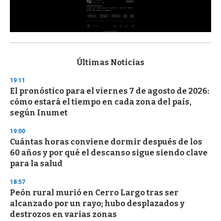
0
s
e
c
Últimas Noticias
o
n
19:11
d
El pronóstico para el viernes 7 de agosto de 2026:
s
o
cómo estará el tiempo en cada zona del país,
f
según Inumet
3
3
s
19:00
e
Cuántas horas conviene dormir después de los
c
60 años y por qué el descanso sigue siendo clave
o
n
para la salud
d
s
18:57
Peón rural murió en Cerro Largo tras ser
alcanzado por un rayo; hubo desplazados y
destrozos en varias zonas