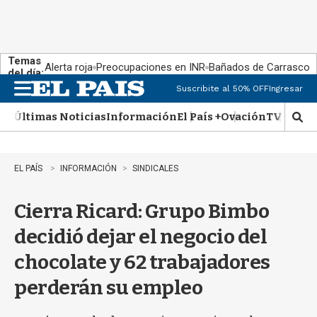
Temas
Alerta roja
Preocupaciones en INR
Bañados de Carrasco
del día:
Suscribite al 50% OFF
Ingresar
M
e
Últimas Noticias
Información
El País +
Ovación
TV Show
n
M
u
o
s
t
EL PAÍS
INFORMACIÓN
SINDICALES
r
a
Cierra Ricard: Grupo Bimbo
r
b
decidió dejar el negocio del
�
s
chocolate y 62 trabajadores
q
u
perderán su empleo
e
d