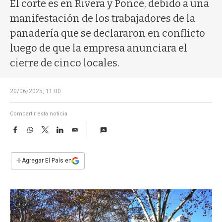
a
El corte es en Rivera y Ponce, debido a una
manifestación de los trabajadores de la
panadería que se declararon en conflicto
luego de que la empresa anunciara el
cierre de cinco locales.
20/06/2025, 11:00
Compartir esta noticia
F
W
T
L
E
a
h
w
i
m
c
a
i
n
a
e
t
t
k
i
+
Agregar El País en
b
s
t
e
l
o
A
e
d
o
p
r
I
k
p
n