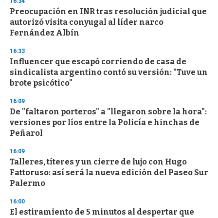
16:34
d
Preocupación en INR tras resolución judicial que
s
o
autorizó visita conyugal al líder narco
f
Fernández Albín
3
3
s
16:33
e
Influencer que escapó corriendo de casa de
c
sindicalista argentino contó su versión: "Tuve un
o
n
brote psicótico"
d
s
16:09
De "faltaron porteros" a "llegaron sobre la hora":
versiones por líos entre la Policía e hinchas de
Peñarol
16:09
Talleres, títeres y un cierre de lujo con Hugo
Fattoruso: así será la nueva edición del Paseo Sur
Palermo
16:00
El estiramiento de 5 minutos al despertar que