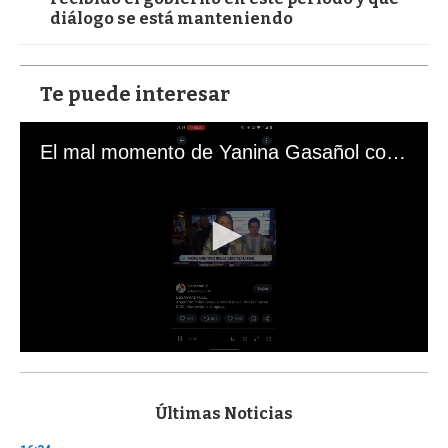
diálogo se está manteniendo
Te puede interesar
El mal momento de Yanina Gasañol con un hincha argentino en "Subrayado"
0
s
e
c
Últimas Noticias
o
n