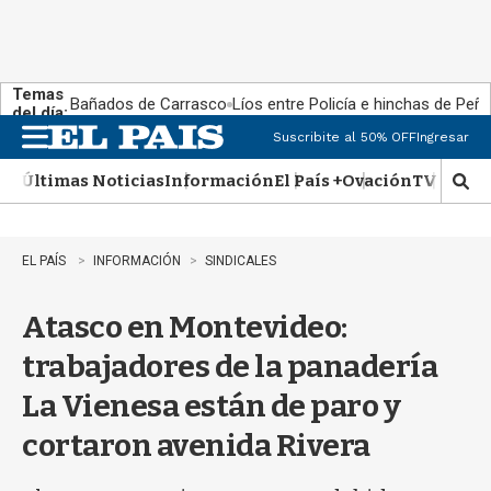
Temas
Bañados de Carrasco
Líos entre Policía e hinchas de Peña
del día:
Suscribite al 50% OFF
Ingresar
M
e
Últimas Noticias
Información
El País +
Ovación
TV Show
n
M
u
o
s
t
EL PAÍS
INFORMACIÓN
SINDICALES
r
a
Atasco en Montevideo:
r
b
trabajadores de la panadería
�
s
La Vienesa están de paro y
q
u
cortaron avenida Rivera
e
d