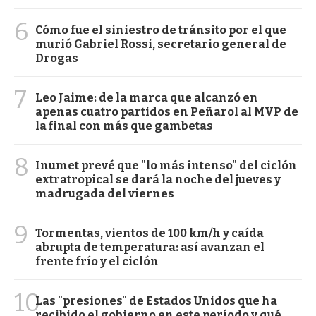
6
Cómo fue el siniestro de tránsito por el que
murió Gabriel Rossi, secretario general de
Drogas
7
Leo Jaime: de la marca que alcanzó en
apenas cuatro partidos en Peñarol al MVP de
la final con más que gambetas
8
Inumet prevé que "lo más intenso" del ciclón
extratropical se dará la noche del jueves y
madrugada del viernes
9
Tormentas, vientos de 100 km/h y caída
abrupta de temperatura: así avanzan el
frente frío y el ciclón
10
Las "presiones" de Estados Unidos que ha
recibido el gobierno en este período y qué