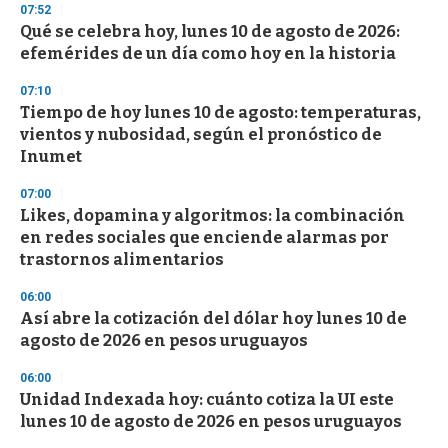
s
07:52
e
Qué se celebra hoy, lunes 10 de agosto de 2026:
c
efemérides de un día como hoy en la historia
o
n
d
07:10
s
Tiempo de hoy lunes 10 de agosto: temperaturas,
vientos y nubosidad, según el pronóstico de
Inumet
07:00
Likes, dopamina y algoritmos: la combinación
en redes sociales que enciende alarmas por
trastornos alimentarios
06:00
Así abre la cotización del dólar hoy lunes 10 de
agosto de 2026 en pesos uruguayos
06:00
Unidad Indexada hoy: cuánto cotiza la UI este
lunes 10 de agosto de 2026 en pesos uruguayos