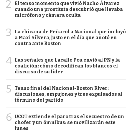
2
El tenso momento que vivió Nacho Álvarez
cuando una prostituta descubrió que llevaba
micrófono y cámara oculta
3
La chicana de Peñarol a Nacional que incluyó
a Maxi Silvera, justo en el día que anotó en
contra ante Boston
4
Las señales que Lacalle Pou envió al PN y la
coalición: cómo decodifican los blancos el
discurso de su líder
5
Tenso final del Nacional-Boston River:
discusiones, empujones y tres expulsados al
término del partido
6
UCOT extiende el paro tras el secuestro de un
chofer y un ómnibus: se movilizarán este
lunes