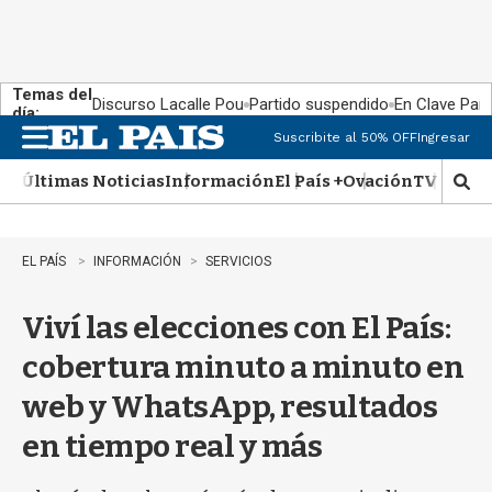
Temas del
Discurso Lacalle Pou
Partido suspendido
En Clave País
día:
Suscribite al 50% OFF
Ingresar
M
e
Últimas Noticias
Información
El País +
Ovación
TV Show
n
M
u
o
s
t
EL PAÍS
INFORMACIÓN
SERVICIOS
r
a
Viví las elecciones con El País:
r
b
cobertura minuto a minuto en
�
s
web y WhatsApp, resultados
q
u
en tiempo real y más
e
d