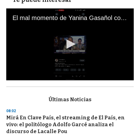
El mal momento de Yanina Gasañol con un hincha argentino en "Subrayado"
0
s
e
c
Últimas Noticias
o
n
08:02
d
Mirá En Clave País, el streaming de El País, en
s
o
vivo: el politólogo Adolfo Garcé analiza el
f
discurso de Lacalle Pou
3
3