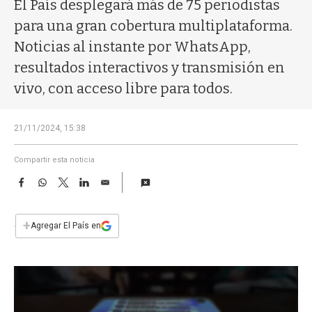
a
El País desplegará más de 75 periodistas
para una gran cobertura multiplataforma.
Noticias al instante por WhatsApp,
resultados interactivos y transmisión en
vivo, con acceso libre para todos.
21/11/2024, 15:38
Compartir esta noticia
F
W
T
L
E
a
h
w
i
m
c
a
i
n
a
e
t
t
k
i
+
Agregar El País en
b
s
t
e
l
o
A
e
d
o
p
r
I
k
p
n