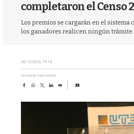
completaron el Censo 2
Los premios se cargarán en el sistema 
los ganadores realicen ningún trámite.
20/12/2023, 19:14
Compartir esta noticia
F
W
T
L
E
a
h
w
i
m
c
a
i
n
a
e
t
t
k
i
b
s
t
e
l
o
A
e
d
o
p
r
I
k
p
n