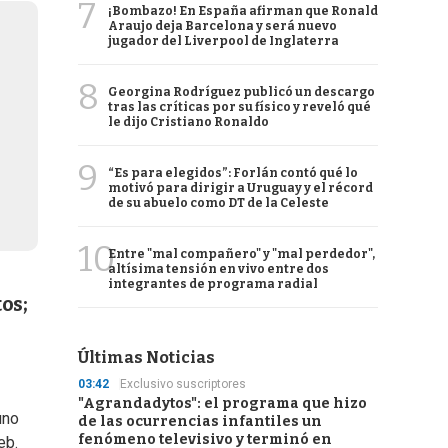
7
¡Bombazo! En España afirman que Ronald
Araujo deja Barcelona y será nuevo
jugador del Liverpool de Inglaterra
8
Georgina Rodríguez publicó un descargo
tras las críticas por su físico y reveló qué
le dijo Cristiano Ronaldo
9
“Es para elegidos”: Forlán contó qué lo
motivó para dirigir a Uruguay y el récord
de su abuelo como DT de la Celeste
10
Entre "mal compañero" y "mal perdedor",
altísima tensión en vivo entre dos
integrantes de programa radial
os;
Últimas Noticias
03:42
Exclusivo suscriptores
"Agrandadytos": el programa que hizo
uno
de las ocurrencias infantiles un
fenómeno televisivo y terminó en
eb.