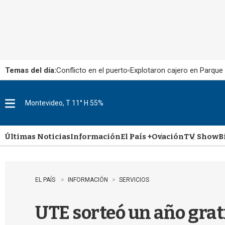
Temas del día:
Conflicto en el puerto
Explotaron cajero en Parque
Montevideo, T 11° H 55%
M
e
n
u
Últimas Noticias
Información
El País +
Ovación
TV Show
B
EL PAÍS
INFORMACIÓN
SERVICIOS
UTE sorteó un año grat