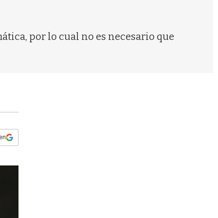
s
q
u
e
tica, por lo cual no es necesario que
d
a
 en