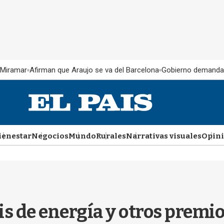
 Miramar
Afirman que Araujo se va del Barcelona
Gobierno demanda
ienestar
Negocios
Mundo
Rurales
Narrativas visuales
Opin
is de energía y otros premi