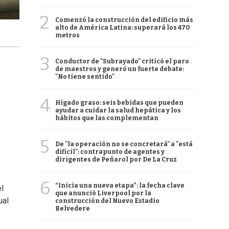
2
Comenzó la construcción del edificio más
alto de América Latina: superará los 470
metros
3
Conductor de "Subrayado" criticó el paro
de maestros y generó un fuerte debate:
"No tiene sentido"
4
Hígado graso: seis bebidas que pueden
ayudar a cuidar la salud hepática y los
hábitos que las complementan
5
De "la operación no se concretará" a "está
difícil": contrapunto de agentes y
dirigentes de Peñarol por De La Cruz
6
“Inicia una nueva etapa”: la fecha clave
el
que anunció Liverpool por la
ual
construcción del Nuevo Estadio
Belvedere