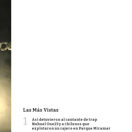
Las Más Vistas
1
Así detuvieron al cantante de trap
Nahuel One23 y a chilenos que
explotaron un cajero en Parque Miramar