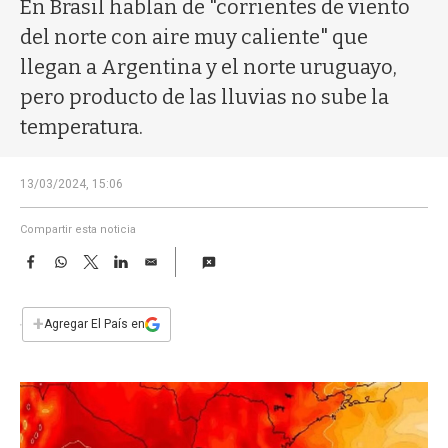
a
En Brasil hablan de "corrientes de viento
del norte con aire muy caliente" que
llegan a Argentina y el norte uruguayo,
pero producto de las lluvias no sube la
temperatura.
13/03/2024, 15:06
Compartir esta noticia
F
W
T
L
E
a
h
w
i
m
c
a
i
n
a
e
t
t
k
i
+
Agregar El País en
b
s
t
e
l
o
A
e
d
o
p
r
I
k
p
n