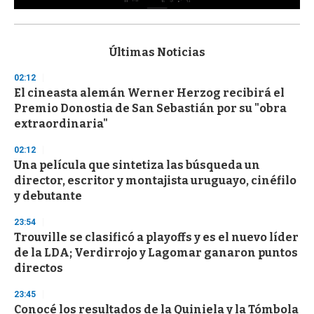
0
s
e
c
Últimas Noticias
o
n
02:12
d
El cineasta alemán Werner Herzog recibirá el
s
o
Premio Donostia de San Sebastián por su "obra
f
extraordinaria"
3
3
s
02:12
e
Una película que sintetiza las búsqueda un
c
director, escritor y montajista uruguayo, cinéfilo
o
n
y debutante
d
s
23:54
Trouville se clasificó a playoffs y es el nuevo líder
de la LDA; Verdirrojo y Lagomar ganaron puntos
directos
23:45
Conocé los resultados de la Quiniela y la Tómbola