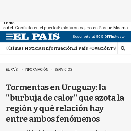
Tema
s del
Conflicto en el puerto
Explotaron cajero en Parque Miramar
día:
Suscribite al 50% OFF
Ingresar
M
e
Últimas Noticias
Información
El País +
Ovación
TV Show
n
M
u
o
s
t
EL PAÍS
INFORMACIÓN
SERVICIOS
r
a
Tormentas en Uruguay: la
r
b
"burbuja de calor" que azota la
�
s
región y qué relación hay
q
u
entre ambos fenómenos
e
d