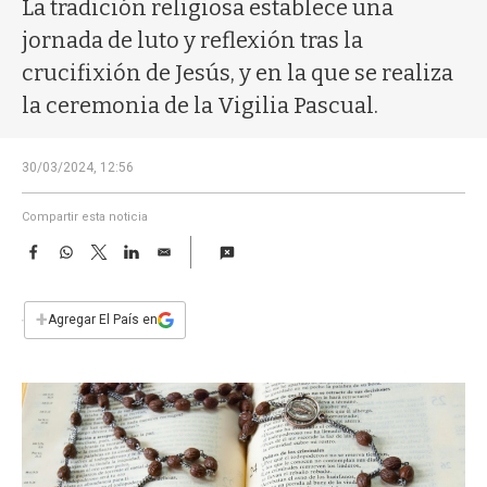
a
La tradición religiosa establece una
jornada de luto y reflexión tras la
crucifixión de Jesús, y en la que se realiza
la ceremonia de la Vigilia Pascual.
30/03/2024, 12:56
Compartir esta noticia
F
W
T
L
E
a
h
w
i
m
c
a
i
n
a
e
t
t
k
i
+
Agregar El País en
b
s
t
e
l
o
A
e
d
o
p
r
I
k
p
n