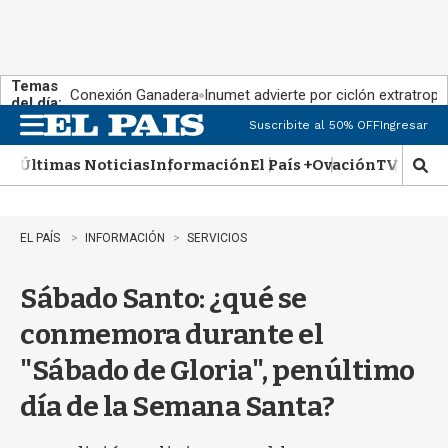
Temas
Conexión Ganadera
Inumet advierte por ciclón extratropi
del día:
Suscribite al 50% OFF
Ingresar
M
e
Últimas Noticias
Información
El País +
Ovación
TV Show
n
M
u
o
s
t
EL PAÍS
INFORMACIÓN
SERVICIOS
r
a
Sábado Santo: ¿qué se
r
b
conmemora durante el
�
s
"Sábado de Gloria", penúltimo
q
u
día de la Semana Santa?
e
d