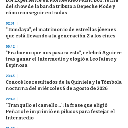
DM Experience en Montevideo Music Box: fecha
o
del show de la banda tributo a Depeche Mode y
f
cómo conseguir entradas
3
3
s
02:01
e
"Tomdaya", el matrimonio de estrellas jóvenes
c
que está llevando a la generación Z a los cines
o
n
d
00:42
s
"Era bueno que nos pasara esto", celebró Aguirre
tras ganar el Intermedio y elogió a Leo Jaime y
Espinosa
23:45
Conocé los resultados de la Quiniela y la Tómbola
nocturna del miércoles 5 de agosto de 2026
22:49
"Tranquilo el camello...": la frase que eligió
Peñarol e imprimió en pilusos para festejar el
Intermedio