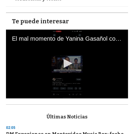
Te puede interesar
El mal momento de Yanina Gasañol con un hincha argentino en "Subrayado"
0
s
e
c
Últimas Noticias
o
n
02:05
d
s