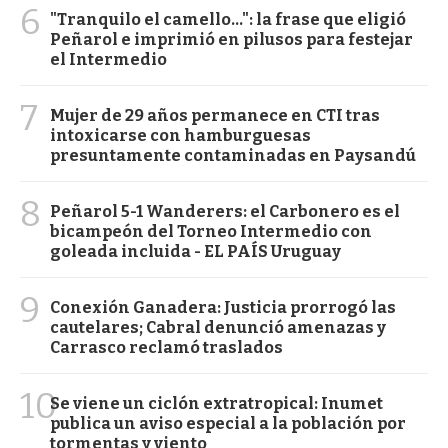
6
"Tranquilo el camello...": la frase que eligió
Peñarol e imprimió en pilusos para festejar
el Intermedio
7
Mujer de 29 años permanece en CTI tras
intoxicarse con hamburguesas
presuntamente contaminadas en Paysandú
8
Peñarol 5-1 Wanderers: el Carbonero es el
bicampeón del Torneo Intermedio con
goleada incluida - EL PAÍS Uruguay
9
Conexión Ganadera: Justicia prorrogó las
cautelares; Cabral denunció amenazas y
Carrasco reclamó traslados
10
Se viene un ciclón extratropical: Inumet
publica un aviso especial a la población por
tormentas y viento