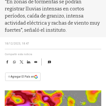
a
"En zonas de tormentas se podrán
registrar lluvias intensas en cortos
períodos, caída de granizo, intensa
actividad eléctrica y rachas de viento muy
fuertes", señaló el instituto.
18/12/2023, 18:47
Compartir esta noticia
F
W
T
L
E
a
h
w
i
m
c
a
i
n
a
e
t
t
k
i
+
Agregar El País en
b
s
t
e
l
o
A
e
d
o
p
r
I
k
p
n