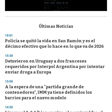
0
s
e
c
Últimas Noticias
o
n
16:01
d
Policía se quitó la vida en San Ramón y es el
s
o
décimo efectivo que lo hace en lo que va de 2026
f
3
15:30
3
s
Detuvieron en Uruguay a dos franceses
e
requeridos por Interpol Argentina por intentar
c
enviar droga a Europa
o
n
d
15:00
s
A la espera de una "partida grande de
contenedores", IMM ya tiene definidos los
barrios para el nuevo modelo
14:50