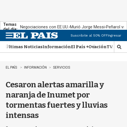
Temas
Negociaciones con EE.UU.
Murió Jorge Messi
Peñarol vs
del día:
Suscribite al 50% OFF
Ingresar
M
e
Últimas Noticias
Información
El País +
Ovación
TV Show
n
M
u
o
s
t
EL PAÍS
INFORMACIÓN
SERVICIOS
r
a
Cesaron alertas amarilla y
r
b
naranja de Inumet por
�
s
tormentas fuertes y lluvias
q
u
intensas
e
d