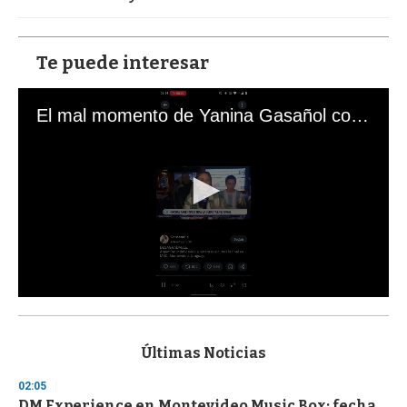
Te puede interesar
El mal momento de Yanina Gasañol con un hincha argentino en "Subrayado"
0
s
e
c
Últimas Noticias
o
n
02:05
d
DM Experience en Montevideo Music Box: fecha
s