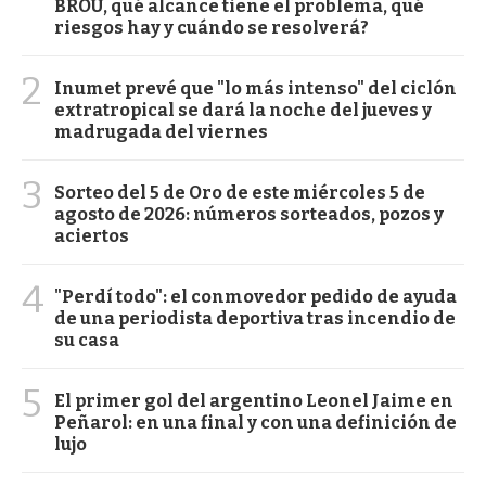
BROU, qué alcance tiene el problema, qué
riesgos hay y cuándo se resolverá?
2
Inumet prevé que "lo más intenso" del ciclón
extratropical se dará la noche del jueves y
madrugada del viernes
3
Sorteo del 5 de Oro de este miércoles 5 de
agosto de 2026: números sorteados, pozos y
aciertos
4
"Perdí todo": el conmovedor pedido de ayuda
de una periodista deportiva tras incendio de
su casa
5
El primer gol del argentino Leonel Jaime en
Peñarol: en una final y con una definición de
lujo