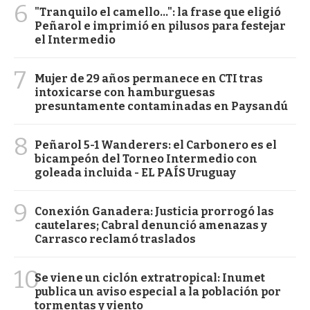
6
"Tranquilo el camello...": la frase que eligió
Peñarol e imprimió en pilusos para festejar
el Intermedio
7
Mujer de 29 años permanece en CTI tras
intoxicarse con hamburguesas
presuntamente contaminadas en Paysandú
8
Peñarol 5-1 Wanderers: el Carbonero es el
bicampeón del Torneo Intermedio con
goleada incluida - EL PAÍS Uruguay
9
Conexión Ganadera: Justicia prorrogó las
cautelares; Cabral denunció amenazas y
Carrasco reclamó traslados
10
Se viene un ciclón extratropical: Inumet
publica un aviso especial a la población por
tormentas y viento