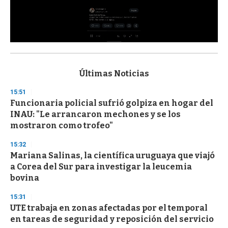
0
s
e
c
Últimas Noticias
o
n
15:51
d
Funcionaria policial sufrió golpiza en hogar del
s
o
INAU: "Le arrancaron mechones y se los
f
mostraron como trofeo"
3
3
s
15:32
e
Mariana Salinas, la científica uruguaya que viajó
c
a Corea del Sur para investigar la leucemia
o
n
bovina
d
s
15:31
UTE trabaja en zonas afectadas por el temporal
en tareas de seguridad y reposición del servicio