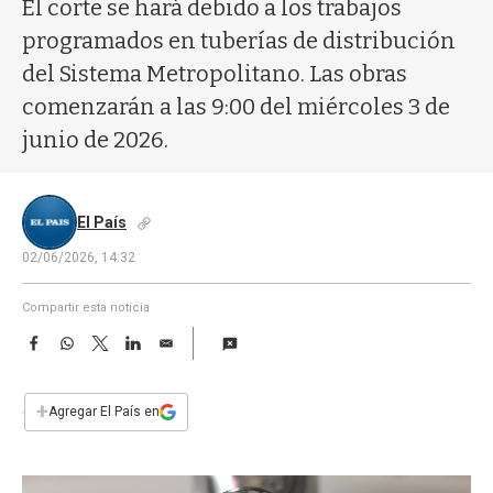
a
El corte se hará debido a los trabajos
programados en tuberías de distribución
del Sistema Metropolitano. Las obras
comenzarán a las 9:00 del miércoles 3 de
junio de 2026.
El País
02/06/2026, 14:32
Compartir esta noticia
F
W
T
L
E
a
h
w
i
m
c
a
i
n
a
e
t
t
k
i
+
Agregar El País en
b
s
t
e
l
o
A
e
d
o
p
r
I
k
p
n