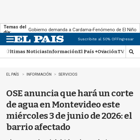
Temas del
Gobierno demanda a Cardama
Fenómeno de El Niño
día:
Suscribite al 50% OFF
Ingresar
M
e
Últimas Noticias
Información
El País +
Ovación
TV Show
n
M
u
o
s
t
EL PAÍS
INFORMACIÓN
SERVICIOS
r
a
OSE anuncia que hará un corte
r
b
de agua en Montevideo este
�
s
miércoles 3 de junio de 2026: el
q
u
barrio afectado
e
d