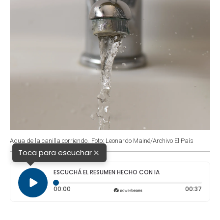
Agua de la canilla corriendo.
Foto: Leonardo Mainé/Archivo El País
×
Toca para escuchar
ESCUCHÁ EL RESUMEN HECHO CON IA
Tiempo transcurrido: 0 segundos
Durac
00:00
00:37