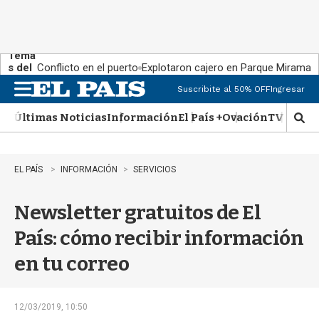
Tema
s del
Conflicto en el puerto
Explotaron cajero en Parque Miramar
día:
Suscribite al 50% OFF
Ingresar
M
e
Últimas Noticias
Información
El País +
Ovación
TV Show
n
M
u
o
s
t
EL PAÍS
INFORMACIÓN
SERVICIOS
r
a
Newsletter gratuitos de El
r
b
País: cómo recibir información
�
s
en tu correo
q
u
e
d
12/03/2019, 10:50