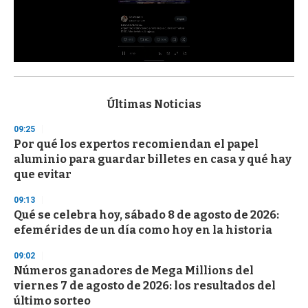
0
s
e
c
Últimas Noticias
o
n
09:25
d
Por qué los expertos recomiendan el papel
s
o
aluminio para guardar billetes en casa y qué hay
f
que evitar
3
3
s
09:13
e
Qué se celebra hoy, sábado 8 de agosto de 2026:
c
efemérides de un día como hoy en la historia
o
n
d
09:02
s
Números ganadores de Mega Millions del
viernes 7 de agosto de 2026: los resultados del
último sorteo