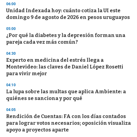
n
06:00
d
Unidad Indexada hoy: cuánto cotiza la UI este
s
o
domingo 9 de agosto de 2026 en pesos uruguayos
f
3
05:00
3
s
¿Por qué la diabetes y la depresión forman una
e
pareja cada vez más común?
c
o
04:30
n
d
Experto en medicina del estrés llega a
s
Montevideo: las claves de Daniel López Rosetti
para vivir mejor
04:10
La lupa sobre las multas que aplica Ambiente: a
quiénes se sanciona y por qué
04:05
Rendición de Cuentas: FA con los días contados
para lograr votos necesarios; oposición visualiza
apoyo a proyectos aparte