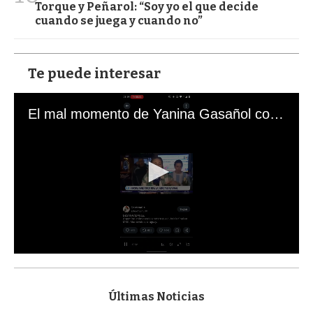
Torque y Peñarol: “Soy yo el que decide
cuando se juega y cuando no”
Te puede interesar
El mal momento de Yanina Gasañol con un hincha argentino en "Subrayado"
0
s
e
c
Últimas Noticias
o