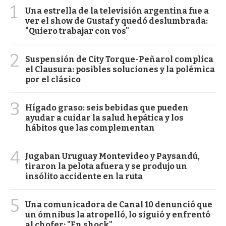
1
Una estrella de la televisión argentina fue a
ver el show de Gustaf y quedó deslumbrada:
"Quiero trabajar con vos"
2
Suspensión de City Torque-Peñarol complica
el Clausura: posibles soluciones y la polémica
por el clásico
3
Hígado graso: seis bebidas que pueden
ayudar a cuidar la salud hepática y los
hábitos que las complementan
4
Jugaban Uruguay Montevideo y Paysandú,
tiraron la pelota afuera y se produjo un
insólito accidente en la ruta
5
Una comunicadora de Canal 10 denunció que
un ómnibus la atropelló, lo siguió y enfrentó
al chofer: "En shock"