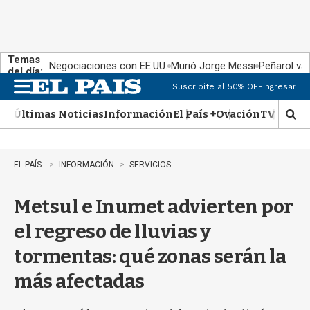
Temas
Negociaciones con EE.UU.
Murió Jorge Messi
Peñarol vs
del día:
Suscribite al 50% OFF
Ingresar
M
e
Últimas Noticias
Información
El País +
Ovación
TV Show
n
M
u
o
s
t
EL PAÍS
INFORMACIÓN
SERVICIOS
r
a
Metsul e Inumet advierten por
r
b
el regreso de lluvias y
�
s
tormentas: qué zonas serán la
q
u
más afectadas
e
d