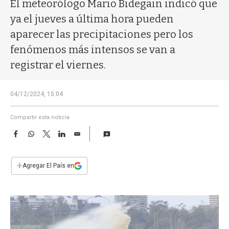
a
El meteorólogo Mario Bidegain indicó que
ya el jueves a última hora pueden
aparecer las precipitaciones pero los
fenómenos más intensos se van a
registrar el viernes.
04/12/2024, 15:04
Compartir esta noticia
F
W
T
L
E
a
h
w
i
m
c
a
i
n
a
e
t
t
k
i
+
Agregar El País en
b
s
t
e
l
o
A
e
d
o
p
r
I
k
p
n