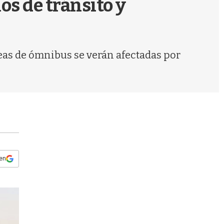
os de tránsito y
s
q
u
e
d
eas de ómnibus se verán afectadas por
a
 en