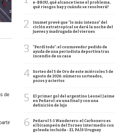
e-BROU, qué alcance tiene el problema,
qué riesgos hay y cuándo se resolverá?
2
Inumet prevé que "lo más intenso" del
ciclón extratropical se dará la noche del
jueves y madrugada del viernes
3
"Perdí todo": el conmovedor pedido de
ayuda de una periodista deportiva tras
incendio de su casa
4
Sorteo del 5 de Oro de este miércoles 5 de
agosto de 2026: números sorteados,
pozos y aciertos
5
ás de
El primer gol del argentino Leonel Jaime
en Peñarol: en una final y con una
definición de lujo
6
Peñarol 5-1 Wanderers: el Carbonero es
artir
el bicampeón del Torneo Intermedio con
goleada incluida - EL PAÍS Uruguay