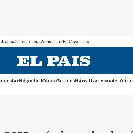
atropical
Peñarol vs. Wanderers
En Clave País
ienestar
Negocios
Mundo
Rurales
Narrativas visuales
Opin