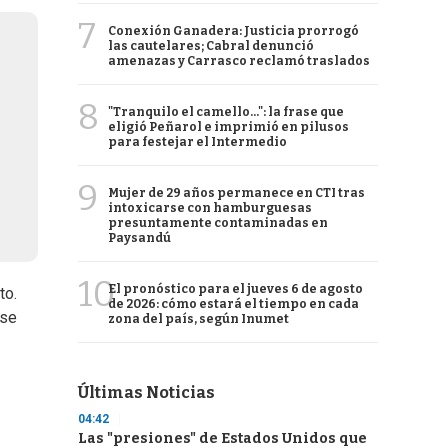
7
Conexión Ganadera: Justicia prorrogó
las cautelares; Cabral denunció
amenazas y Carrasco reclamó traslados
8
"Tranquilo el camello...": la frase que
eligió Peñarol e imprimió en pilusos
para festejar el Intermedio
9
Mujer de 29 años permanece en CTI tras
intoxicarse con hamburguesas
presuntamente contaminadas en
Paysandú
10
El pronóstico para el jueves 6 de agosto
to.
de 2026: cómo estará el tiempo en cada
 se
zona del país, según Inumet
Últimas Noticias
04:42
Las "presiones" de Estados Unidos que