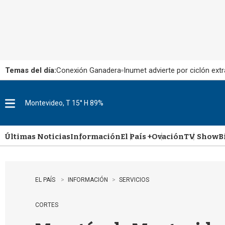
Temas del día:
Conexión Ganadera
Inumet advierte por ciclón extr
Montevideo, T 15° H 89%
M
e
n
u
Últimas Noticias
Información
El País +
Ovación
TV Show
B
EL PAÍS
INFORMACIÓN
SERVICIOS
CORTES