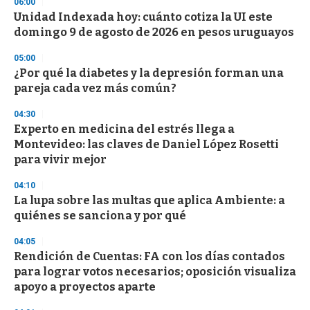
06:00
s
Unidad Indexada hoy: cuánto cotiza la UI este
domingo 9 de agosto de 2026 en pesos uruguayos
05:00
¿Por qué la diabetes y la depresión forman una
pareja cada vez más común?
04:30
Experto en medicina del estrés llega a
Montevideo: las claves de Daniel López Rosetti
para vivir mejor
04:10
La lupa sobre las multas que aplica Ambiente: a
quiénes se sanciona y por qué
04:05
Rendición de Cuentas: FA con los días contados
para lograr votos necesarios; oposición visualiza
apoyo a proyectos aparte