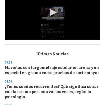
0
s
e
c
Últimas Noticias
o
n
09:23
d
Maroñas con largometraje estelar en arena y un
s
o
especial en grama como pruebas de corte mayor
f
3
08:00
3
s
¿Tenés sueños recurrentes? Qué significa soñar
e
con la misma persona varias veces, según la
c
psicología
o
n
d