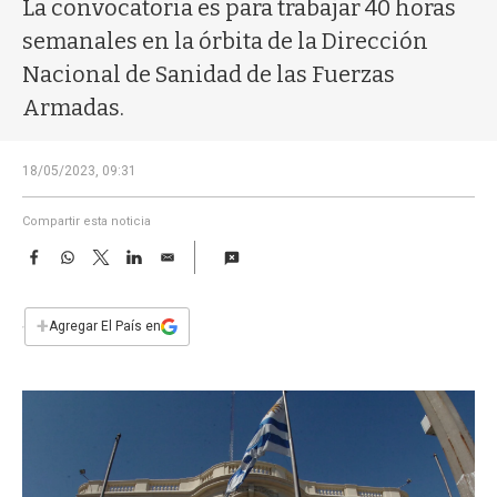
a
La convocatoria es para trabajar 40 horas
semanales en la órbita de la Dirección
Nacional de Sanidad de las Fuerzas
Armadas.
18/05/2023, 09:31
Compartir esta noticia
F
W
T
L
E
a
h
w
i
m
c
a
i
n
a
e
t
t
k
i
+
Agregar El País en
b
s
t
e
l
o
A
e
d
o
p
r
I
k
p
n