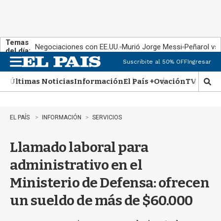
Temas
Negociaciones con EE.UU.
Murió Jorge Messi
Peñarol vs
del día:
Suscribite al 50% OFF
Ingresar
M
e
Últimas Noticias
Información
El País +
Ovación
TV Show
n
M
u
o
s
t
EL PAÍS
INFORMACIÓN
SERVICIOS
r
a
Llamado laboral para
r
b
administrativo en el
�
s
Ministerio de Defensa: ofrecen
q
u
un sueldo de más de $60.000
e
d