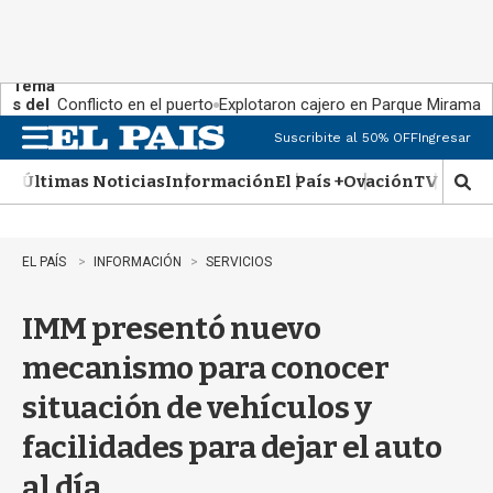
Tema
s del
Conflicto en el puerto
Explotaron cajero en Parque Miramar
día:
Suscribite al 50% OFF
Ingresar
M
e
Últimas Noticias
Información
El País +
Ovación
TV Show
n
M
u
o
s
t
EL PAÍS
INFORMACIÓN
SERVICIOS
r
a
IMM presentó nuevo
r
b
mecanismo para conocer
�
s
situación de vehículos y
q
u
facilidades para dejar el auto
e
d
al día