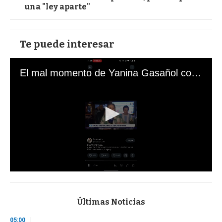
una "ley aparte"
Te puede interesar
El mal momento de Yanina Gasañol con un hincha argentino en "Subrayado"
0
s
e
c
Últimas Noticias
o
n
05:00