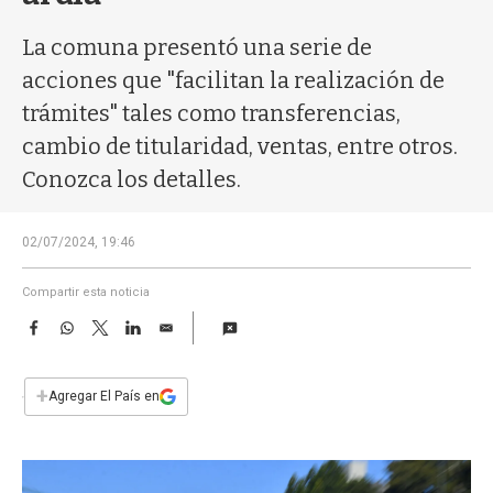
a
La comuna presentó una serie de
acciones que "facilitan la realización de
trámites" tales como transferencias,
cambio de titularidad, ventas, entre otros.
Conozca los detalles.
02/07/2024, 19:46
Compartir esta noticia
F
W
T
L
E
a
h
w
i
m
c
a
i
n
a
e
t
t
k
i
+
Agregar El País en
b
s
t
e
l
o
A
e
d
o
p
r
I
k
p
n