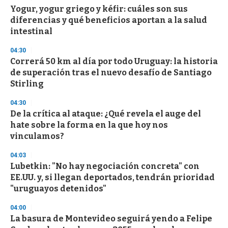
d
Yogur, yogur griego y kéfir: cuáles son sus
s
o
diferencias y qué beneficios aportan a la salud
f
intestinal
3
3
s
04:30
e
Correrá 50 km al día por todo Uruguay: la historia
c
de superación tras el nuevo desafío de Santiago
o
n
Stirling
d
s
04:30
De la crítica al ataque: ¿Qué revela el auge del
hate sobre la forma en la que hoy nos
vinculamos?
04:03
Lubetkin: "No hay negociación concreta" con
EE.UU. y, si llegan deportados, tendrán prioridad
"uruguayos detenidos"
04:00
La basura de Montevideo seguirá yendo a Felipe